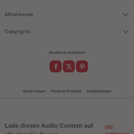
88
88
89
89
90
90
Mitwirkende
91
91
92
92
93
93
94
94
Copyrights
95
95
96
96
97
97
98
98
Anderen erzählen
99
99
99+
99+
Bewertungen
Ähnliche Produkte
Empfehlungen
Lade diesen Audio Content auf
alle
entdecken