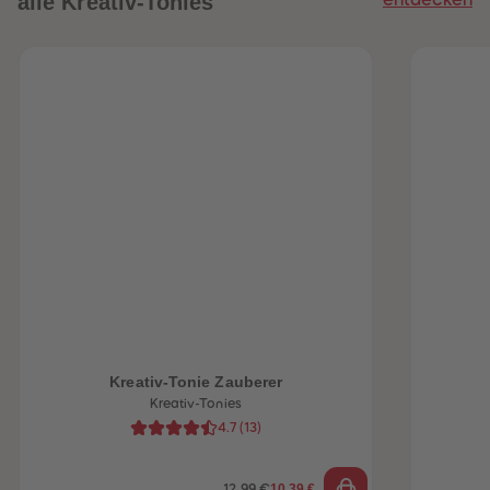
alle Kreativ-Tonies
heiten
Kreativ-Tonie Zauberer
Kreativ-Tonies
4.7
(
13
)
10,39 €
12,99 €