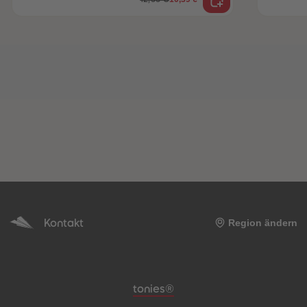
Kontakt
Region ändern
Meta-Navigation Footer
tonies®