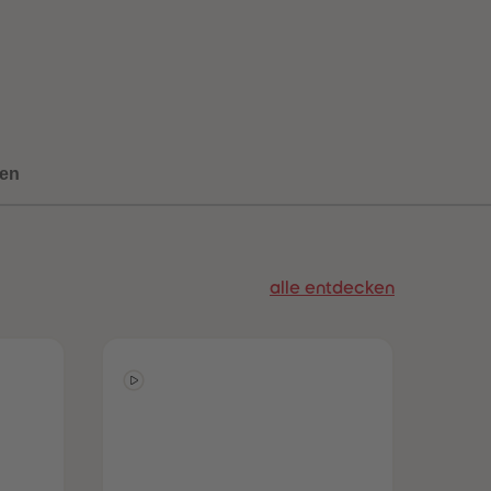
73
73
74
74
75
75
76
76
77
77
78
78
79
79
80
80
en
81
81
82
82
83
83
84
84
85
85
alle entdecken
86
86
87
87
88
88
89
89
90
90
91
91
92
92
93
93
94
94
95
95