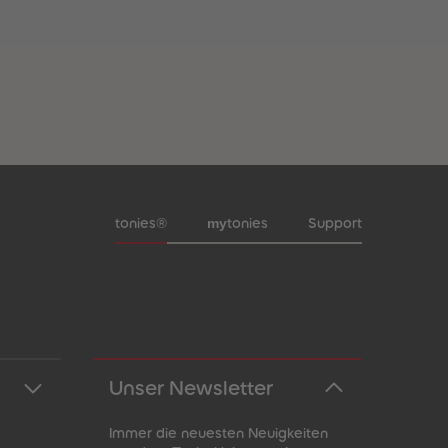
Meta-Navigation Footer
my
tonies®
tonies
Support
Unser Newsletter
Immer die neuesten Neuigkeiten