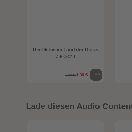
Die Olchis im Land der Dinos
Die Olchis
4,89 €
6,99 €
een
Neuheiten
Lade diesen Audio Content 