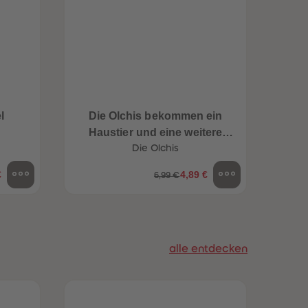
96
96
97
97
98
98
99
99
99+
99+
l
Die Olchis bekommen ein
Haustier und eine weitere
Geschichte
Die Olchis
€
4,89 €
6,99 €
alle entdecken