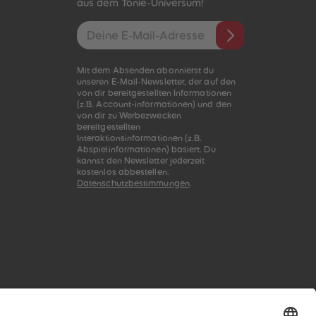
aus dem Tonie-Universum!
E-Mail-Addresse
Mit dem Absenden abonnierst du
unseren E-Mail-Newsletter, der auf den
von dir bereitgestellten Informationen
(z.B. Account-informationen) und den
von dir zu Werbezwecken
bereitgestellten
Interaktionsinformationen (z.B.
Abspielinformationen) basiert. Du
kannst den Newsletter jederzeit
kostenlos abbestellen.
Datenschutzbestimmungen
.