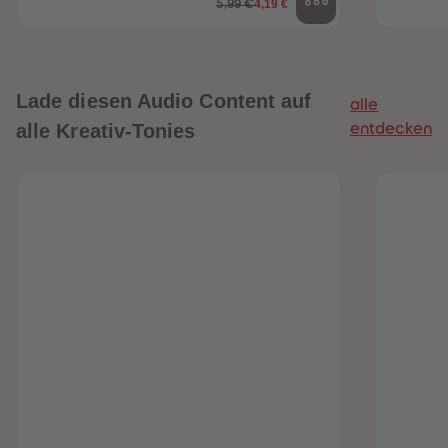
4,19 €
5,99 €
Lade diesen Audio Content auf
alle
alle Kreativ-Tonies
entdecken
heiten