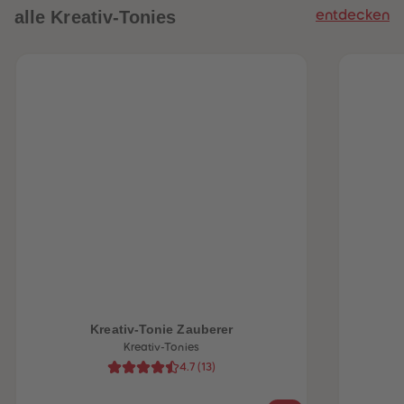
alle Kreativ-Tonies
entdecken
heiten
Kreativ-Tonie Zauberer
Kreativ-Tonies
4.7
(
13
)