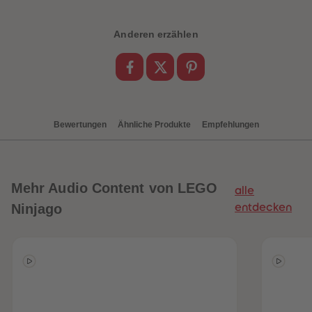
88
88
89
89
90
90
Anderen erzählen
91
91
92
92
93
93
94
94
95
95
96
96
97
97
98
98
Bewertungen
Ähnliche Produkte
Empfehlungen
99
99
99+
99+
Mehr
Audio Content von LEGO
alle
Ninjago
entdecken