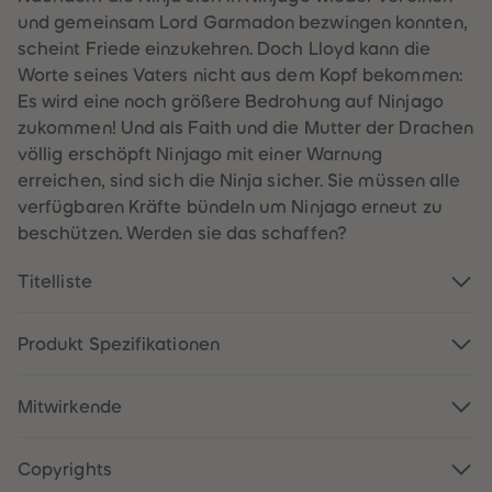
60
60
und gemeinsam Lord Garmadon bezwingen konnten,
61
61
62
62
scheint Friede einzukehren. Doch Lloyd kann die
63
63
Worte seines Vaters nicht aus dem Kopf bekommen:
64
64
65
65
Es wird eine noch größere Bedrohung auf Ninjago
66
66
zukommen! Und als Faith und die Mutter der Drachen
67
67
68
68
völlig erschöpft Ninjago mit einer Warnung
69
69
erreichen, sind sich die Ninja sicher. Sie müssen alle
70
70
71
71
verfügbaren Kräfte bündeln um Ninjago erneut zu
72
72
beschützen. Werden sie das schaffen?
73
73
74
74
75
75
Titelliste
76
76
77
77
78
78
79
79
Produkt Spezifikationen
80
80
81
81
82
82
Mitwirkende
83
83
84
84
85
85
86
86
Copyrights
87
87