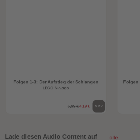
Folgen 1-3: Der Aufstieg der Schlangen
Folgen 
LEGO Ninjago
4,19 €
5,99 €
Lade diesen Audio Content auf
alle