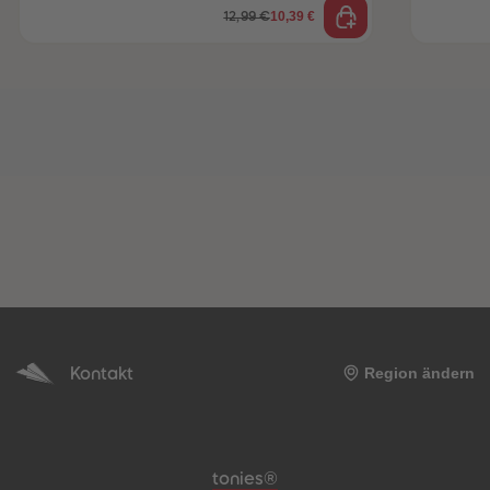
10,39 €
12,99 €
Kontakt
Region ändern
Meta-Navigation Footer
tonies®