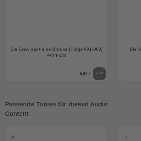
Die Crew baut eine Brücke (Folge 001-003)
Die 
PAW Patrol
5,99 €
Passende Tonies für diesen Audio
Content