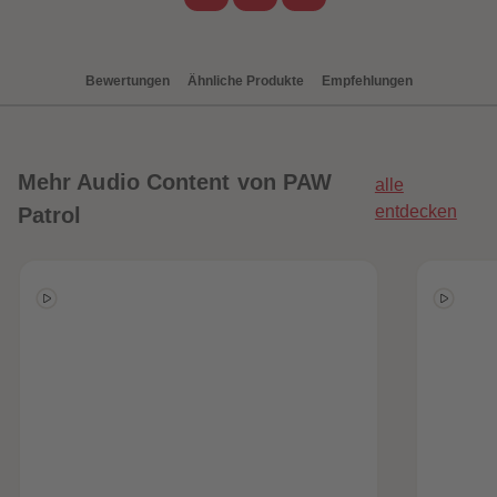
89
89
90
90
91
91
92
92
Bewertungen
Ähnliche Produkte
Empfehlungen
93
93
94
94
95
95
96
96
97
97
98
98
Mehr
Audio Content von PAW
alle
99
99
99+
99+
entdecken
Patrol