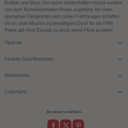
Rubble und Skye. Die sechs heldenhaften Hunde werden
61
61
62
62
von dem Technikliebhaber Ryder angeführt. Mit ihren
63
63
speziellen Fähigkeiten und coolen Fahrzeugen schaffen
64
64
65
65
sie es, jede Mission zu bewältigen! Doch für die PAW
66
66
Patrol gilt: Kein Einsatz zu groß, keine Pfote zu klein!
67
67
68
68
69
69
Titelliste
70
70
71
71
72
72
73
73
Produkt Spezifikationen
74
74
75
75
76
76
Mitwirkende
77
77
78
78
79
79
80
80
Copyrights
81
81
82
82
83
83
84
84
Anderen erzählen
85
85
86
86
87
87
88
88