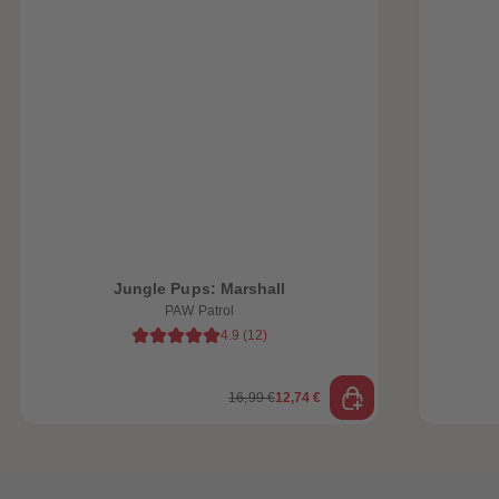
heiten
Jungle Pups: Marshall
PAW Patrol
4.9
(
12
)
16,99 €
12,74 €