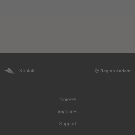
Kontakt
Region ändern
Meta-Navigation Footer
tonies®
my
tonies
Support