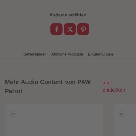
88
88
89
89
90
90
Anderen erzählen
91
91
92
92
93
93
94
94
95
95
96
96
97
97
98
98
Bewertungen
Ähnliche Produkte
Empfehlungen
99
99
99+
99+
Mehr
Audio Content von PAW
alle
entdecken
Patrol