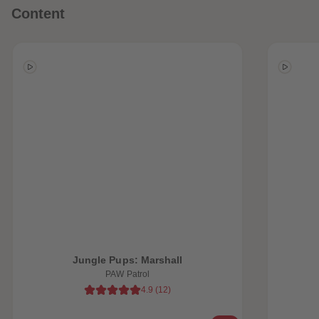
Content
heiten
Jungle Pups: Marshall
PAW Patrol
4.9
(
12
)