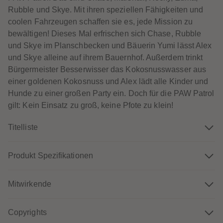
60
60
Rubble und Skye. Mit ihren speziellen Fähigkeiten und
61
61
62
62
coolen Fahrzeugen schaffen sie es, jede Mission zu
63
63
bewältigen! Dieses Mal erfrischen sich Chase, Rubble
64
64
65
65
und Skye im Planschbecken und Bäuerin Yumi lässt Alex
66
66
und Skye alleine auf ihrem Bauernhof. Außerdem trinkt
67
67
68
68
Bürgermeister Besserwisser das Kokosnusswasser aus
69
69
einer goldenen Kokosnuss und Alex lädt alle Kinder und
70
70
71
71
Hunde zu einer großen Party ein. Doch für die PAW Patrol
72
72
gilt: Kein Einsatz zu groß, keine Pfote zu klein!
73
73
74
74
75
75
Titelliste
76
76
77
77
78
78
79
79
Produkt Spezifikationen
80
80
81
81
82
82
Mitwirkende
83
83
84
84
85
85
86
86
Copyrights
87
87