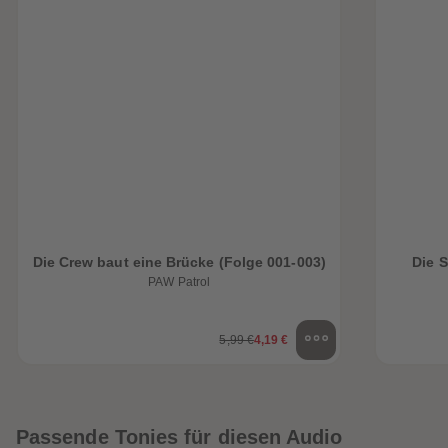
Die Crew baut eine Brücke (Folge 001-003)
Die 
PAW Patrol
5,99 €
4,19 €
Passende Tonies für diesen Audio