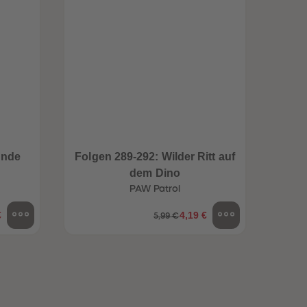
96
96
97
97
98
98
99
99
99+
99+
unde
Folgen 289-292: Wilder Ritt auf
Folge
dem Dino
PAW Patrol
€
4,19 €
5,99 €