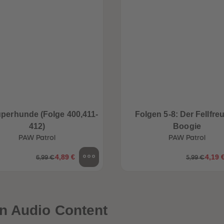
uperhunde (Folge 400,411-
Folgen 5-8: Der Fellfre
412)
Boogie
PAW Patrol
PAW Patrol
4,89 €
4,19 
6,99 €
5,99 €
n Audio Content