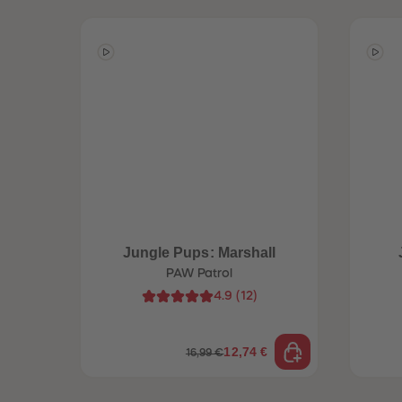
Jungle Pups: Marshall
PAW Patrol
4.9
(
12
)
12,74 €
16,99 €