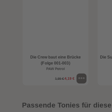
Die Crew baut eine Brücke
Die S
(Folge 001-003)
PAW Patrol
4,19 €
5,99 €
een
Neuheiten
Passende Tonies für diese