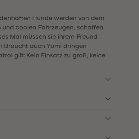
51
51
52
52
53
53
heldenhaften Hunde werden von dem
54
54
en und coolen Fahrzeugen, schaffen
55
55
56
56
eses Mal müssen sie ihrem Freund
57
57
ann Braucht auch Yumi dringen
58
58
59
59
ol gilt: Kein Einsatz zu groß, keine
60
60
61
61
62
62
63
63
64
64
65
65
66
66
67
67
68
68
69
69
70
70
71
71
72
72