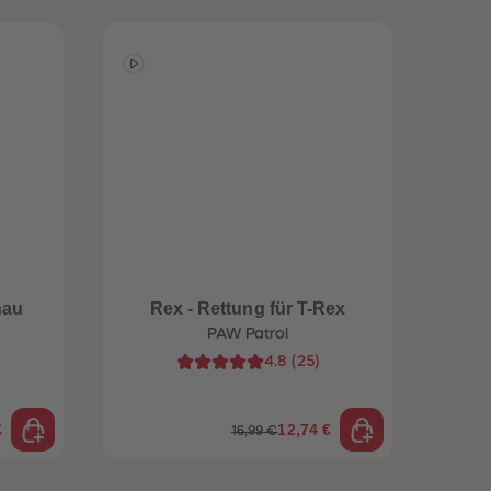
hau
Rex - Rettung für T-Rex
Li
PAW Patrol
4.8
(
25
)
€
12,74 €
16,99 €