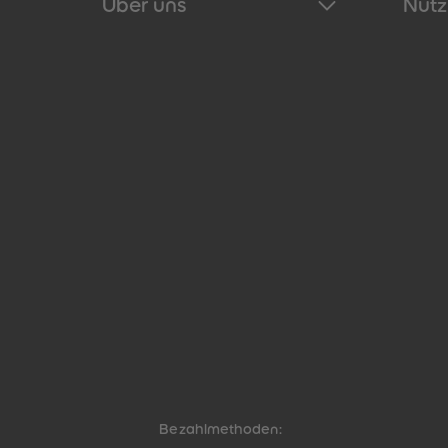
Über uns
Nütz
Bezahlmethoden: