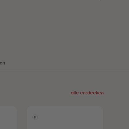
73
73
74
74
75
75
76
76
77
77
78
78
79
79
80
80
81
81
82
82
83
83
en
84
84
85
85
86
86
87
87
88
88
alle entdecken
89
89
90
90
91
91
92
92
93
93
94
94
95
95