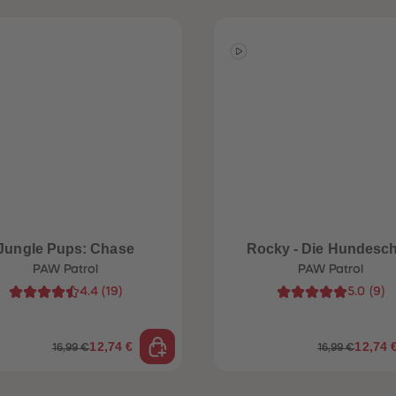
Jungle Pups: Chase
Rocky - Die Hundesc
PAW Patrol
PAW Patrol
4.4
(
19
)
5.0
(
9
)
12,74 €
12,74 
16,99 €
16,99 €