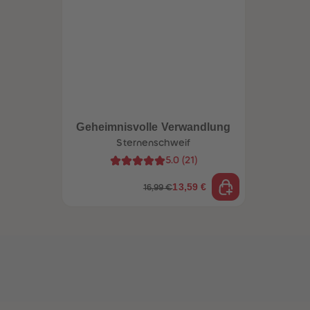
Geheimnisvolle Verwandlung
Sternenschweif
5.0
(
21
)
13,59 €
16,99 €