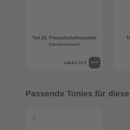
Teil 25: Freundschaftszauber
T
Sternenschweif
4,19 €
5,99 €
Passende Tonies für diese
een
Neuheiten