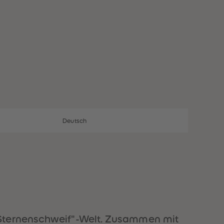
28
28
29
29
30
30
31
31
32
32
33
33
34
34
35
35
36
36
37
37
38
38
39
39
40
40
Deutsch
41
41
42
42
43
43
44
44
45
45
46
46
47
47
48
48
49
49
"Sternenschweif"-Welt. Zusammen mit
50
50