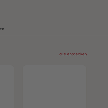
73
73
74
74
75
75
76
76
77
77
78
78
en
79
79
80
80
81
81
82
82
83
83
alle entdecken
84
84
85
85
86
86
87
87
88
88
89
89
90
90
91
91
92
92
93
93
94
94
95
95