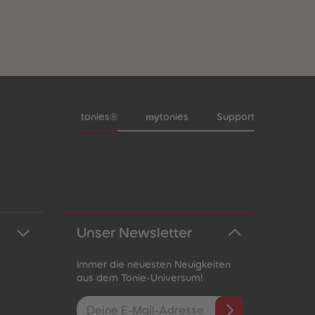
Meta-Navigation Footer
my
tonies®
tonies
Support
Unser Newsletter
Immer die neuesten Neuigkeiten
aus dem Tonie-Universum!
E-Mail-Addresse