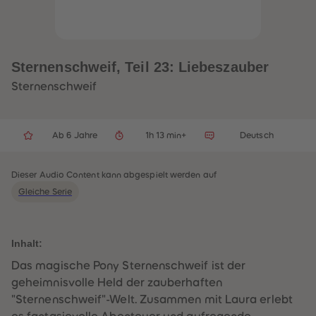
32
32
33
33
34
34
35
35
36
36
37
37
Sternenschweif, Teil 23: Liebeszauber
38
38
39
39
Sternenschweif
40
40
41
41
42
42
43
43
Ab 6 Jahre
1h 13 min+
Deutsch
44
44
45
45
46
46
47
47
Dieser Audio Content kann abgespielt werden auf
48
48
Gleiche Serie
49
49
50
50
51
51
52
52
53
53
Inhalt:
54
54
55
55
Das magische Pony Sternenschweif ist der
56
56
geheimnisvolle Held der zauberhaften
57
57
58
58
"Sternenschweif"-Welt. Zusammen mit Laura erlebt
59
59