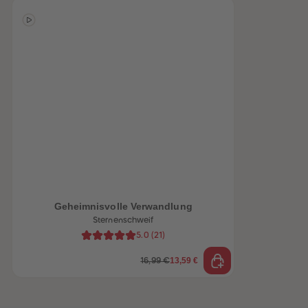
heiten
Geheimnisvolle Verwandlung
Sternenschweif
5.0
(
21
)
13,59 €
16,99 €