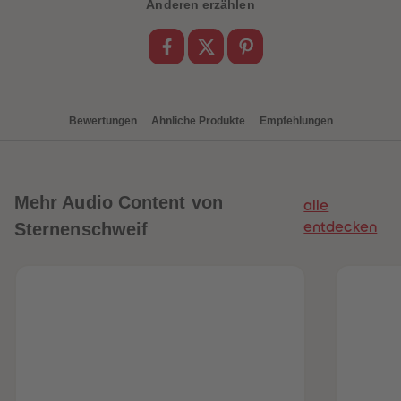
88
88
Anderen erzählen
89
89
90
90
91
91
92
92
93
93
94
94
95
95
96
96
Bewertungen
Ähnliche Produkte
Empfehlungen
97
97
98
98
99
99
99+
99+
Mehr
Audio Content von
alle
Sternenschweif
entdecken