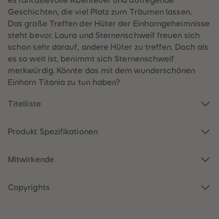
es fantasievolle Abenteuer und aufregende
60
60
61
61
Geschichten, die viel Platz zum Träumen lassen.
62
62
Das große Treffen der Hüter der Einhorngeheimnisse
63
63
64
64
steht bevor. Laura und Sternenschweif freuen sich
65
65
schon sehr darauf, andere Hüter zu treffen. Doch als
66
66
67
67
es so weit ist, benimmt sich Sternenschweif
68
68
merkwürdig. Könnte das mit dem wunderschönen
69
69
70
70
Einhorn Titania zu tun haben?
71
71
72
72
Titelliste
73
73
74
74
75
75
76
76
Produkt Spezifikationen
77
77
78
78
79
79
80
80
Mitwirkende
81
81
82
82
83
83
Copyrights
84
84
85
85
86
86
87
87