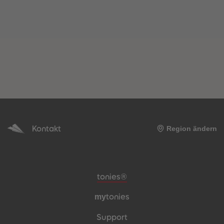
Kontakt
Region ändern
Meta-Navigation Footer
tonies®
my
tonies
Support