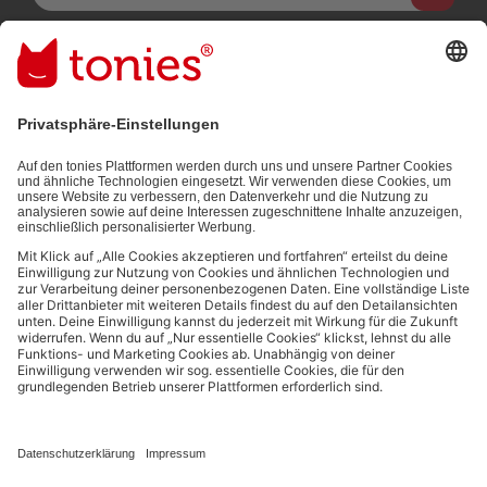
Mit dem Absenden abonnierst du unseren E-Mail-Newsletter, der
auf den von dir bereitgestellten Informationen (z.B. Account-
informationen) und den von dir zu Werbezwecken bereitgestellten
Interaktionsinformationen (z.B. Abspielinformationen) basiert. Du
kannst den Newsletter jederzeit kostenlos abbestellen.
Datenschutzbestimmungen
.
Bezahlmethoden:
Links zu sozialen Netzwerken
© 2026 tonies GmbH
Die Nutzung der Inhalte für Text- und Data-Mining von (generativen) KI
Systemen ist in dem in Ziffer 14.4 der Nutzungsbedingungen genannten