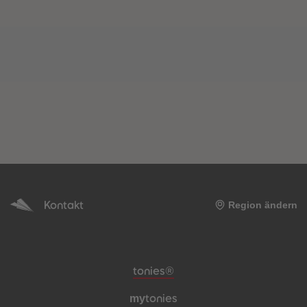
Kontakt
Region ändern
Meta-Navigation Footer
tonies®
my
tonies