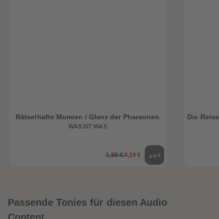
Rätselhafte Mumien / Glanz der Pharaonen
Die Reise
WAS IST WAS
4,19 €
5,99 €
Passende Tonies für diesen Audio
Content