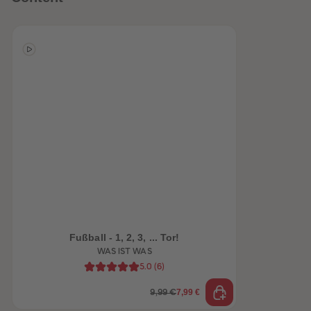
heiten
Fußball - 1, 2, 3, ... Tor!
WAS IST WAS
5.0
(
6
)
7,99 €
9,99 €