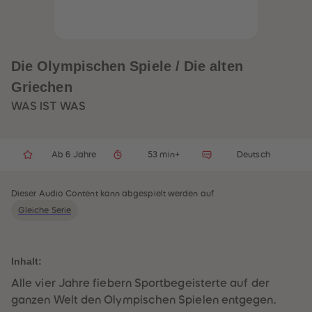
32
32
33
33
34
34
35
35
36
36
37
37
Die Olympischen Spiele / Die alten
38
38
39
39
Griechen
40
40
41
41
WAS IST WAS
42
42
43
43
44
44
45
45
Ab 6 Jahre
53 min+
Deutsch
46
46
47
47
48
48
49
49
Dieser Audio Content kann abgespielt werden auf
50
50
Gleiche Serie
51
51
52
52
53
53
54
54
55
55
Inhalt:
56
56
57
57
Alle vier Jahre fiebern Sportbegeisterte auf der
58
58
ganzen Welt den Olympischen Spielen entgegen.
59
59