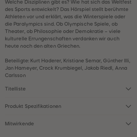
60
60
Welche Disziplinen gibt es? Wie hat sich das Weltfest
61
61
des Sports entwickelt? Das Hörspiel stellt berühmte
62
62
63
63
Athleten vor und erklärt, was die Winterspiele oder
64
64
die Paralympics sind. Ob Olympische Spiele, ob
65
65
66
66
Theater, ob Philosophie oder Demokratie – viele
67
67
kulturelle Errungenschaften verdanken wir auch
68
68
69
69
heute noch den alten Griechen.
70
70
71
71
72
72
Beteiligte: Kurt Haderer, Kristiane Semar, Günther Illi,
73
73
Jan Hameyer, Crock Krumbiegel, Jakob Riedl, Anna
74
74
75
75
Carlsson
76
76
77
77
Titelliste
78
78
79
79
80
80
81
81
Produkt Spezifikationen
82
82
83
83
84
84
Mitwirkende
85
85
86
86
87
87