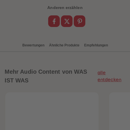
88
88
89
89
Anderen erzählen
90
90
91
91
92
92
93
93
94
94
95
95
96
96
97
97
Bewertungen
Ähnliche Produkte
Empfehlungen
98
98
99
99
99+
99+
Mehr
Audio Content von WAS
alle
IST WAS
entdecken