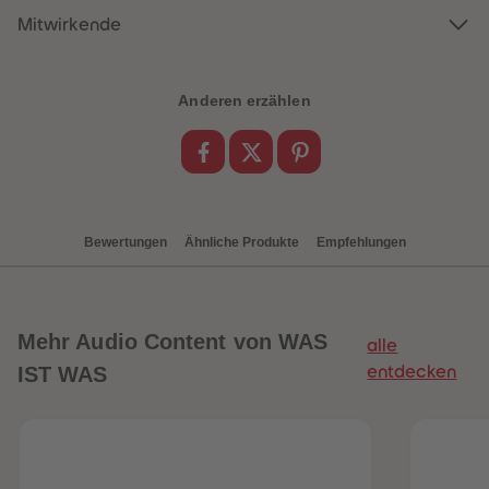
88
88
89
89
Mitwirkende
90
90
91
91
92
92
93
93
Anderen erzählen
94
94
95
95
96
96
97
97
98
98
99
99
99+
99+
Bewertungen
Ähnliche Produkte
Empfehlungen
Mehr
Audio Content von WAS
alle
IST WAS
entdecken