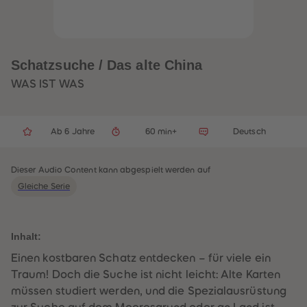
32
32
33
33
34
34
35
35
36
36
37
37
Schatzsuche / Das alte China
38
38
39
39
WAS IST WAS
40
40
41
41
42
42
43
43
Ab 6 Jahre
60 min+
Deutsch
44
44
45
45
46
46
47
47
Dieser Audio Content kann abgespielt werden auf
48
48
Gleiche Serie
49
49
50
50
51
51
52
52
53
53
Inhalt:
54
54
55
55
Einen kostbaren Schatz entdecken – für viele ein
56
56
Traum! Doch die Suche ist nicht leicht: Alte Karten
57
57
58
58
müssen studiert werden, und die Spezialausrüstung
59
59