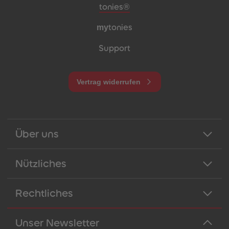
Meta-Navigation Footer
tonies®
my
tonies
Support
Vertrag widerrufen
Über uns
Nützliches
Rechtliches
Unser Newsletter