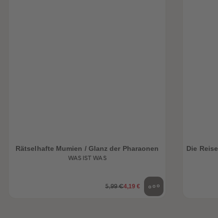
Rätselhafte Mumien / Glanz der Pharaonen
Die Reise
WAS IST WAS
4,19 €
5,99 €