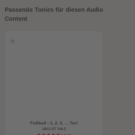
Passende Tonies für diesen Audio
Content
heiten
Fußball - 1, 2, 3, ... Tor!
WAS IST WAS