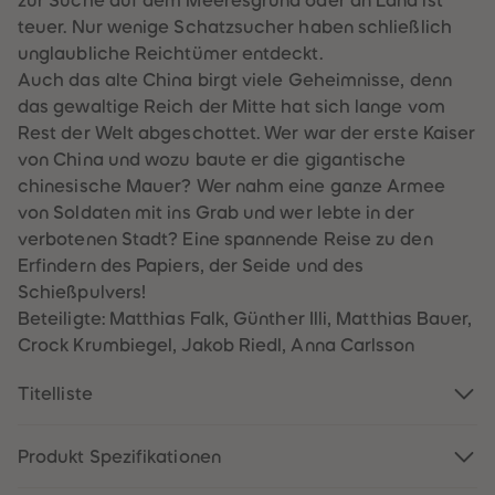
zur Suche auf dem Meeresgrund oder an Land ist
60
60
61
61
teuer. Nur wenige Schatzsucher haben schließlich
62
62
unglaubliche Reichtümer entdeckt.
63
63
64
64
Auch das alte China birgt viele Geheimnisse, denn
65
65
das gewaltige Reich der Mitte hat sich lange vom
66
66
67
67
Rest der Welt abgeschottet. Wer war der erste Kaiser
68
68
von China und wozu baute er die gigantische
69
69
70
70
chinesische Mauer? Wer nahm eine ganze Armee
71
71
von Soldaten mit ins Grab und wer lebte in der
72
72
73
73
verbotenen Stadt? Eine spannende Reise zu den
74
74
Erfindern des Papiers, der Seide und des
75
75
76
76
Schießpulvers!
77
77
Beteiligte: Matthias Falk, Günther Illi, Matthias Bauer,
78
78
79
79
Crock Krumbiegel, Jakob Riedl, Anna Carlsson
80
80
81
81
Titelliste
82
82
83
83
84
84
85
85
Produkt Spezifikationen
86
86
87
87