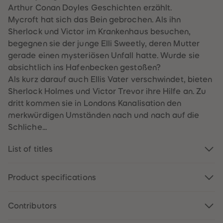
61
61
Arthur Conan Doyles Geschichten erzählt.
62
62
Mycroft hat sich das Bein gebrochen. Als ihn
63
63
64
64
Sherlock und Victor im Krankenhaus besuchen,
65
65
begegnen sie der junge Elli Sweetly, deren Mutter
66
66
67
67
gerade einen mysteriösen Unfall hatte. Wurde sie
68
68
absichtlich ins Hafenbecken gestoßen?
69
69
70
70
Als kurz darauf auch Ellis Vater verschwindet, bieten
71
71
Sherlock Holmes und Victor Trevor ihre Hilfe an. Zu
72
72
73
73
dritt kommen sie in Londons Kanalisation den
74
74
merkwürdigen Umständen nach und nach auf die
75
75
76
76
Schliche...
77
77
78
78
79
79
List of titles
80
80
81
81
82
82
Product specifications
83
83
84
84
85
85
86
86
Contributors
87
87
88
88