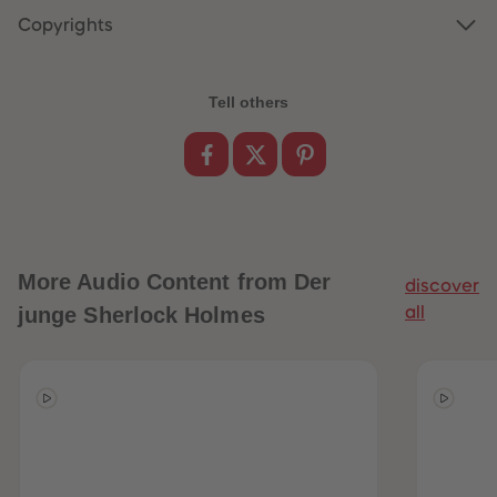
89
89
Copyrights
90
90
91
91
92
92
93
93
94
94
Tell others
95
95
96
96
97
97
98
98
99
99
99+
99+
More
Audio Content from Der
discover
junge Sherlock Holmes
all