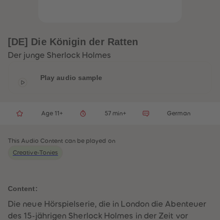
33
33
34
34
35
35
36
36
37
37
[DE] Die Königin der Ratten
38
38
39
39
Der junge Sherlock Holmes
40
40
41
41
42
42
Play audio sample
43
43
44
44
45
45
46
46
Age 11+
57 min+
German
47
47
48
48
49
49
50
50
This Audio Content can be played on
51
51
Creative-Tonies
52
52
53
53
54
54
55
55
56
56
Content:
57
57
58
58
Die neue Hörspielserie, die in London die Abenteuer
59
59
des 15-jährigen Sherlock Holmes in der Zeit vor
60
60