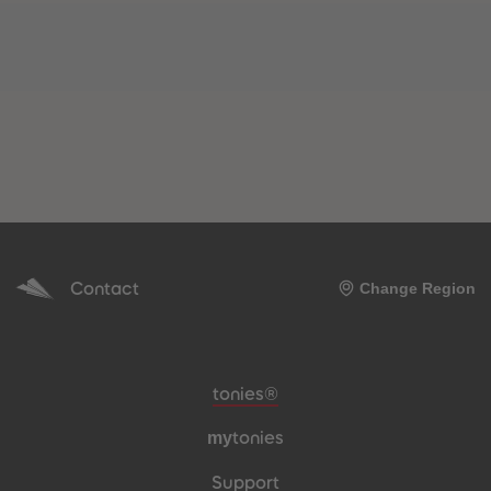
Contact
Change Region
Meta navigation footer
tonies®
my
tonies
Support