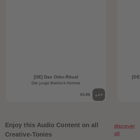
[DE] Das Odin-Ritual
[DE
Der junge Sherlock Holmes
€5.99
Enjoy this Audio Content on all
discover
Creative-Tonies
all