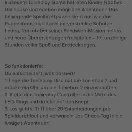
In diesem Tonieplay Game betreten Kinder Gabby’s
61
61
62
62
Dollhouse und erleben magische Abenteuer! Das
63
63
beiliegende Spielbrettpuzzle sieht aus wie das
64
64
65
65
Puppenhaus: dort könnt ihr versteckte Schätze
66
66
finden, Ratkatz bei seiner Sandwich-Mission helfen
67
67
68
68
und neue Überraschungen freispielen – für unzählige
69
69
Stunden voller Spaß und Entdeckungen.
70
70
71
71
72
72
73
73
74
74
So funktioniert’s:
75
75
Du entscheidest, was passiert!
76
76
77
77
1. Lege die Tonieplay Disc auf die Toniebox 2 und
78
78
drücke ein Ohr, um die Toniebox 2 einzuschalten.
79
79
80
80
2. Stelle den Tonieplay Controller in die Mitte des
81
81
LED-Rings und drücke auf den Knopf.
82
82
83
83
3. Los geht’s! Triff über 20 Entscheidungen pro
84
84
Spieldurchlauf und verwandle Jos Chaos-Tag in ein
85
85
86
86
lustiges Abenteuer!
87
87
88
88