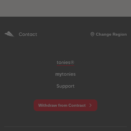
Contact
Change Region
Meta navigation footer
tonies®
my
tonies
Support
Withdraw from Contract