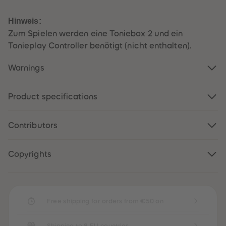
89
89
90
90
Hinweis:
91
91
92
92
Zum Spielen werden eine Toniebox 2 und ein
93
93
Tonieplay Controller benötigt (nicht enthalten).
94
94
95
95
96
96
Warnings
97
97
98
98
99
99
99+
99+
Product specifications
Contributors
Copyrights
Free shipping for orders from €50 on
Shipping to 8 EU countries