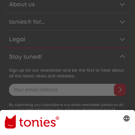
About us
tonies® for...
Legal
Stay tuned!
Sign up for our newsletter and be the first to hear about
all the latest news and releases.
Email address
By submitting you subscribe to our email newsletter, based on all
your provided information (e.g. account information) and all
interaction information provided by you for advertising purposes
(e.g. playtime information). You can unsubscribe at any time free
of charge.
Privacy policy
.