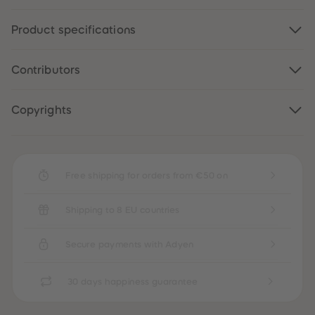
Product specifications
Contributors
Copyrights
Free shipping for orders from €50 on
Shipping to 8 EU countries
Secure payments with Adyen
30 days happiness guarantee