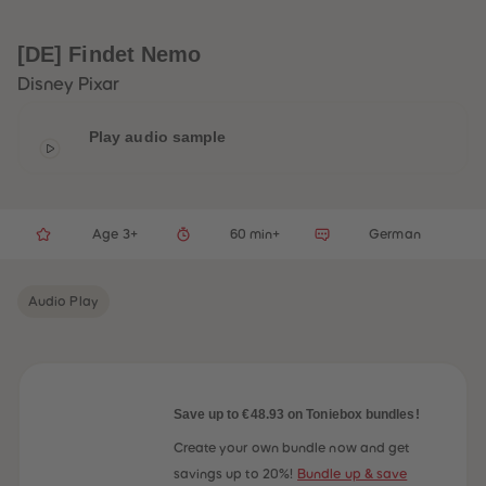
33
33
34
34
35
35
[DE] Findet Nemo
36
36
37
37
Disney Pixar
38
38
39
39
40
40
Play audio sample
41
41
42
42
43
43
44
44
45
45
Age 3+
60 min+
German
46
46
47
47
48
48
49
49
Audio Play
50
50
51
51
52
52
53
53
54
54
55
55
56
56
Save up to €48.93 on Toniebox bundles!
57
57
58
58
Create your own bundle now and get
59
59
savings up to 20%!
Bundle up & save
60
60