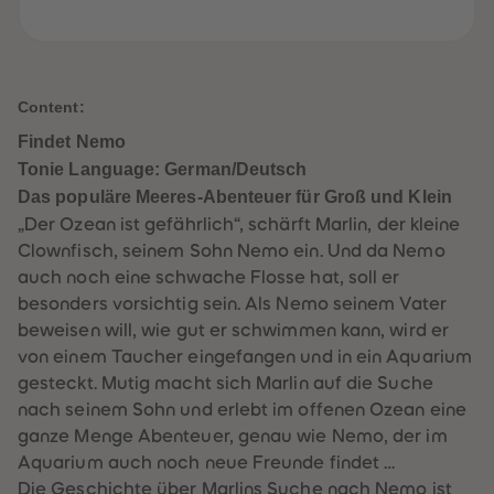
61
61
62
62
63
63
64
64
65
65
66
66
Content:
67
67
68
68
Findet Nemo
69
69
Tonie Language: German/Deutsch
70
70
71
71
Das populäre Meeres-Abenteuer für Groß und Klein
72
72
73
73
„Der Ozean ist gefährlich“, schärft Marlin, der kleine
74
74
Clownfisch, seinem Sohn Nemo ein. Und da Nemo
75
75
76
76
auch noch eine schwache Flosse hat, soll er
77
77
besonders vorsichtig sein. Als Nemo seinem Vater
78
78
79
79
beweisen will, wie gut er schwimmen kann, wird er
80
80
von einem Taucher eingefangen und in ein Aquarium
81
81
82
82
gesteckt. Mutig macht sich Marlin auf die Suche
83
83
nach seinem Sohn und erlebt im offenen Ozean eine
84
84
85
85
ganze Menge Abenteuer, genau wie Nemo, der im
86
86
Aquarium auch noch neue Freunde findet …
87
87
88
88
Die Geschichte über Marlins Suche nach Nemo ist