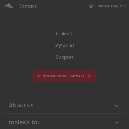
Contact
Change Region
Meta navigation footer
tonies®
my
tonies
Support
Withdraw from Contract
About us
tonies® for...