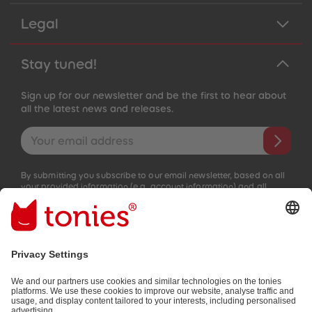
Legal
Stay tuned!
Sign up for our newsletter and be the first to hear about
all the latest news and releases.
Email address
By submitting you subscribe to our email newsletter, based on all
your provided information (e.g. account information) and all
interaction information provided by you for advertising purposes
(e.g. playtime information). You can unsubscribe at any time free
of charge.
Privacy policy
.
Payment methods: