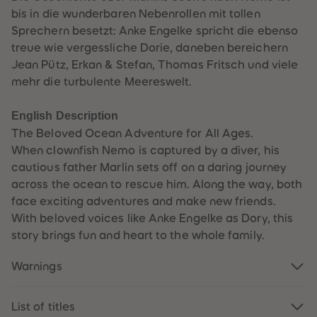
89
89
bis in die wunderbaren Nebenrollen mit tollen
90
90
91
91
Sprechern besetzt: Anke Engelke spricht die ebenso
92
92
treue wie vergessliche Dorie, daneben bereichern
93
93
94
94
Jean Pütz, Erkan & Stefan, Thomas Fritsch und viele
95
95
mehr die turbulente Meereswelt.
96
96
97
97
98
98
English Description
99
99
99+
99+
The Beloved Ocean Adventure for All Ages.
When clownfish Nemo is captured by a diver, his
cautious father Marlin sets off on a daring journey
across the ocean to rescue him. Along the way, both
face exciting adventures and make new friends.
With beloved voices like Anke Engelke as Dory, this
story brings fun and heart to the whole family.
Warnings
List of titles