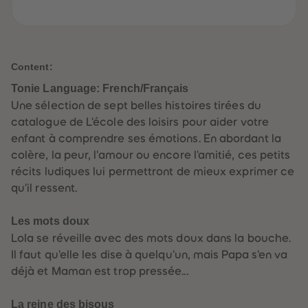
61
61
62
62
63
63
64
64
65
65
66
66
Content:
67
67
68
68
Tonie Language: French/Français
69
69
Une sélection de sept belles histoires tirées du
70
70
71
71
catalogue de L'école des loisirs pour aider votre
72
72
enfant à comprendre ses émotions. En abordant la
73
73
74
74
colère, la peur, l'amour ou encore l'amitié, ces petits
75
75
récits ludiques lui permettront de mieux exprimer ce
76
76
77
77
qu'il ressent.
78
78
79
79
80
80
Les mots doux
81
81
Lola se réveille avec des mots doux dans la bouche.
82
82
83
83
Il faut qu'elle les dise à quelqu'un, mais Papa s'en va
84
84
déjà et Maman est trop pressée...
85
85
86
86
87
87
La reine des bisous
88
88