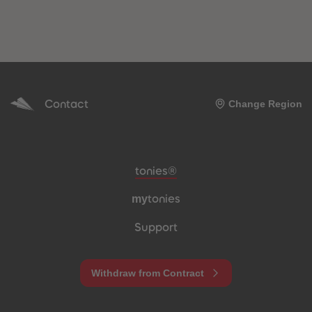
Contact
Change Region
Meta navigation footer
tonies®
my
tonies
Support
Withdraw from Contract