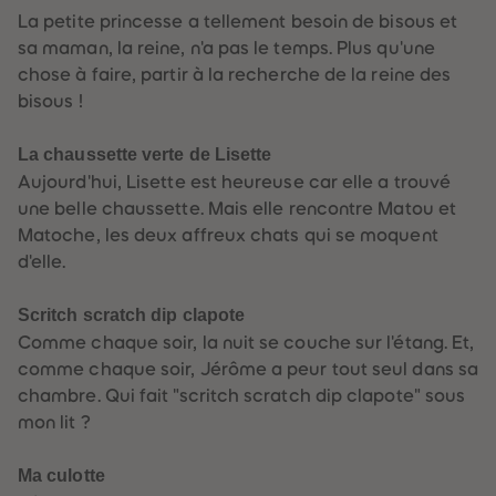
89
89
La petite princesse a tellement besoin de bisous et
90
90
91
91
sa maman, la reine, n'a pas le temps. Plus qu'une
92
92
chose à faire, partir à la recherche de la reine des
93
93
94
94
bisous !
95
95
96
96
97
97
La chaussette verte de Lisette
98
98
Aujourd'hui, Lisette est heureuse car elle a trouvé
99
99
99+
99+
une belle chaussette. Mais elle rencontre Matou et
Matoche, les deux affreux chats qui se moquent
d'elle.
Scritch scratch dip clapote
Comme chaque soir, la nuit se couche sur l'étang. Et,
comme chaque soir, Jérôme a peur tout seul dans sa
chambre. Qui fait "scritch scratch dip clapote" sous
mon lit ?
Ma culotte