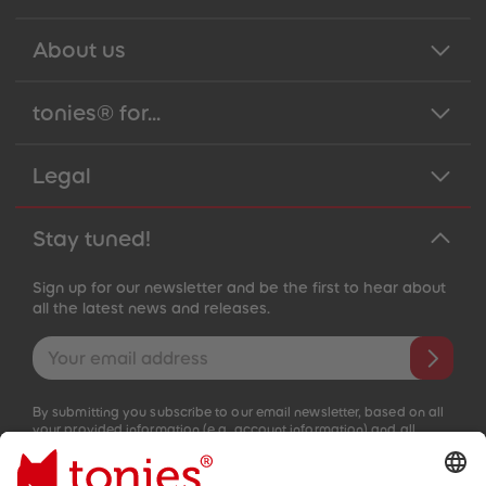
About us
tonies® for...
Legal
Stay tuned!
Sign up for our newsletter and be the first to hear about
all the latest news and releases.
Email address
By submitting you subscribe to our email newsletter, based on all
your provided information (e.g. account information) and all
interaction information provided by you for advertising purposes
(e.g. playtime information). You can unsubscribe at any time free
of charge.
Privacy policy
.