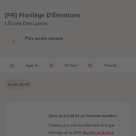
33
33
34
34
35
35
[FR] Florilège D'Émotions
36
36
37
37
L'École Des Loisirs
38
38
39
39
40
40
Play audio sample
41
41
42
42
43
43
44
44
45
45
Age 3+
37 min+
French
46
46
47
47
48
48
49
49
Audio Book
50
50
51
51
52
52
53
53
54
54
55
55
56
56
Save up to €48.93 on Toniebox bundles!
57
57
58
58
Create your own bundle now and get
59
59
savings up to 20%!
Bundle up & save
60
60