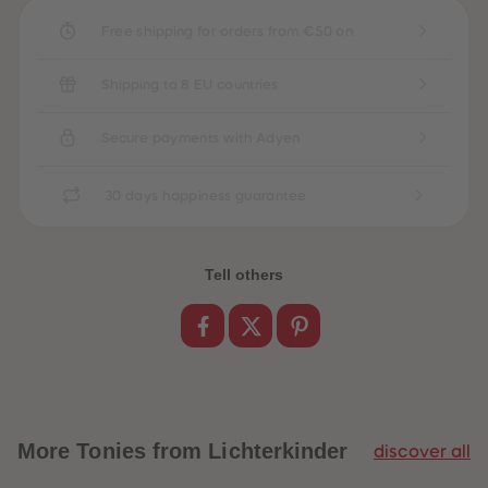
Free shipping for orders from €50 on
Shipping to 8 EU countries
Secure payments with Adyen
30 days happiness guarantee
Tell others
More
Tonies from Lichterkinder
discover all