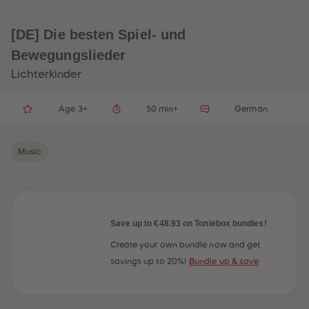
33
33
34
34
35
35
[DE] Die besten Spiel- und
36
36
37
37
Bewegungslieder
38
38
Lichterkinder
39
39
40
40
41
41
42
42
Age 3+
50 min+
German
43
43
44
44
45
45
46
46
Music
47
47
48
48
49
49
50
50
51
51
52
52
Save up to €48.93 on Toniebox bundles!
53
53
54
54
Create your own bundle now and get
55
55
56
56
savings up to 20%!
Bundle up & save
57
57
58
58
59
59
60
60