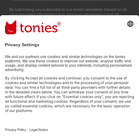
By submitting you subscribe to our email newsletter, based on all
your provided information (e.g. account information) and all
interaction information provided by you for advertising purposes
(e.g. playtime information). You can unsubscribe at any time free
of charge.
Privacy policy
.
Payment methods:
Not all payment methods are available in every country.
Social media links
© 2026 tonies GmbH
The use of the Content for text and data mining of (generative) AI
systems is expressly reserved in the context specified in clause 14.4 of