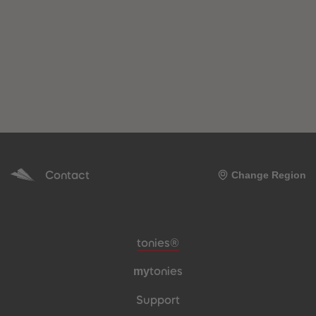
Contact
Change Region
Meta navigation footer
tonies®
my
tonies
Support