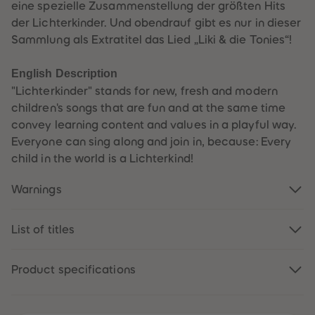
eine spezielle Zusammenstellung der größten Hits
89
89
90
90
der Lichterkinder. Und obendrauf gibt es nur in dieser
91
91
Sammlung als Extratitel das Lied „Liki & die Tonies“!
92
92
93
93
94
94
English Description
95
95
96
96
"Lichterkinder" stands for new, fresh and modern
97
97
children's songs that are fun and at the same time
98
98
99
99
convey learning content and values in a playful way.
99+
99+
Everyone can sing along and join in, because: Every
child in the world is a Lichterkind!
Warnings
List of titles
Product specifications