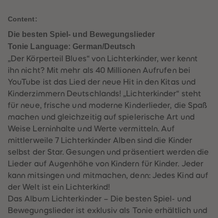
61
61
62
62
Content:
63
63
64
64
Die besten Spiel- und Bewegungslieder
65
65
66
66
Tonie Language: German/Deutsch
67
67
„Der Körperteil Blues“ von Lichterkinder, wer kennt
68
68
69
69
ihn nicht? Mit mehr als 40 Millionen Aufrufen bei
70
70
YouTube ist das Lied der neue Hit in den Kitas und
71
71
72
72
Kinderzimmern Deutschlands! „Lichterkinder“ steht
73
73
für neue, frische und moderne Kinderlieder, die Spaß
74
74
75
75
machen und gleichzeitig auf spielerische Art und
76
76
Weise Lerninhalte und Werte vermitteln. Auf
77
77
78
78
mittlerweile 7 Lichterkinder Alben sind die Kinder
79
79
selbst der Star. Gesungen und präsentiert werden die
80
80
81
81
Lieder auf Augenhöhe von Kindern für Kinder. Jeder
82
82
kann mitsingen und mitmachen, denn: Jedes Kind auf
83
83
84
84
der Welt ist ein Lichterkind!
85
85
Das Album Lichterkinder – Die besten Spiel- und
86
86
87
87
Bewegungslieder ist exklusiv als Tonie erhältlich und
88
88