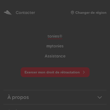
Contacter
Changer de région
Pied de page de méta-navigation
tonies®
my
tonies
Assistance
Exercer mon droit de rétractation
À propos