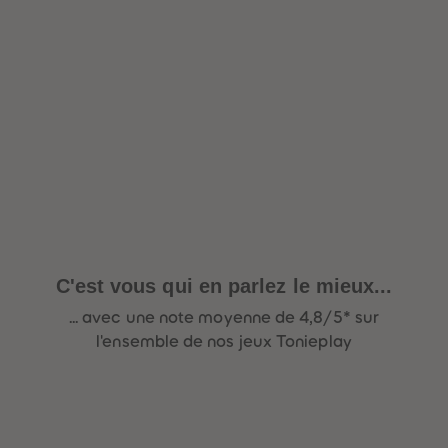
be-trottez avec
accessoires !
C'est vous qui en parlez le mieux...
... avec une note moyenne de 4,8/5* sur
l'ensemble de nos jeux Tonieplay