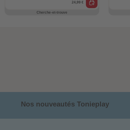
88
88
24,99 €
89
89
90
90
Cherche-et-trouve
91
91
92
92
93
93
94
94
95
95
96
96
97
97
98
98
99
99
99+
99+
Nos nouveautés Tonieplay