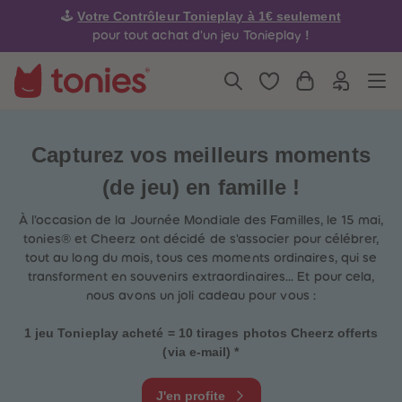
4
4
Votre Contrôleur Tonieplay à 1€ seulement
🕹️
5
5
6
6
!
pour tout achat d'un jeu Tonieplay
7
7
8
8
9
9
10
10
11
11
12
12
13
13
14
14
Capturez vos meilleurs moments
15
15
16
16
(de jeu) en famille !
17
17
18
18
19
19
À l'occasion de la Journée Mondiale des Familles, le 15 mai,
20
20
tonies® et Cheerz ont décidé de s'associer pour célébrer,
21
21
tout au long du mois, tous ces moments ordinaires, qui se
22
22
transforment en souvenirs extraordinaires... Et pour cela,
23
23
24
24
nous avons un joli cadeau pour vous :
25
25
26
26
1 jeu Tonieplay acheté = 10 tirages photos Cheerz offerts
27
27
28
28
(via e-mail) *
29
29
30
30
31
31
J'en profite