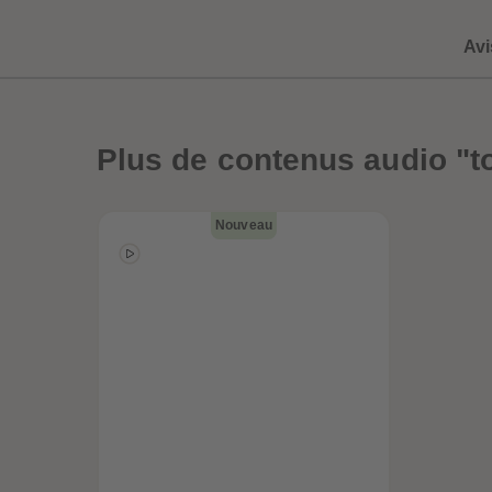
Avi
Plus
de contenus audio "t
Nouveau
uête
Globe-trottez
a
avec nos
accessoires !