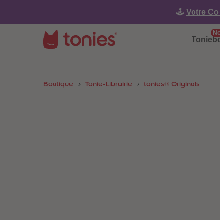
🕹️
Votre Co
No
Tonieb
Boutique
Tonie-Librairie
tonies® Originals