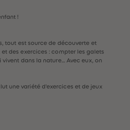
51
51
52
52
53
53
nfant !
54
54
55
55
56
56
57
57
es, tout est source de découverte et
58
58
59
59
 et des exercices : compter les galets
60
60
 vivent dans la nature... Avec eux, on
61
61
62
62
63
63
64
64
65
65
ut une variété d'exercices et de jeux
66
66
67
67
68
68
69
69
70
70
71
71
72
72