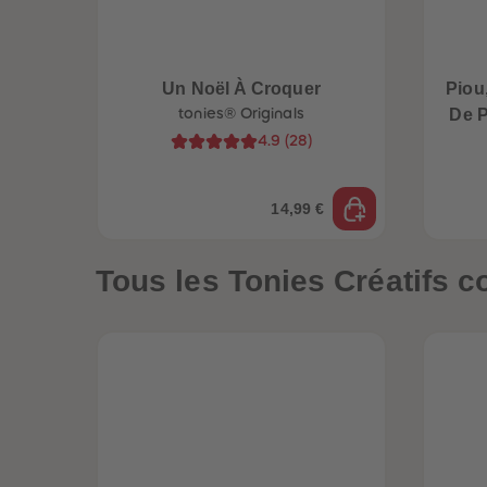
Un Noël À Croquer
Piou,
tonies® Originals
De P
4.9
(
28
)
14,99 €
Tous les Tonies Créatifs c