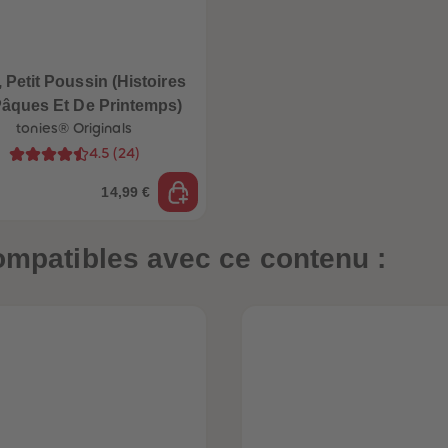
 Petit Poussin (Histoires
âques Et De Printemps)
tonies® Originals
4.5
(
24
)
14,99 €
ompatibles avec ce contenu :