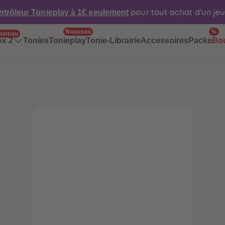
ntrôleur Tonieplay à 1€ seulement
pour tout achat d'un je
Nouveau
%
uveau
Tonies
Tonieplay
Tonie-Librairie
Accessoires
Packs
ox 2
Bo