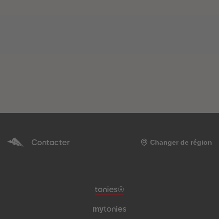
Contacter
Changer de région
Pied de page de méta-navigation
tonies®
my
tonies