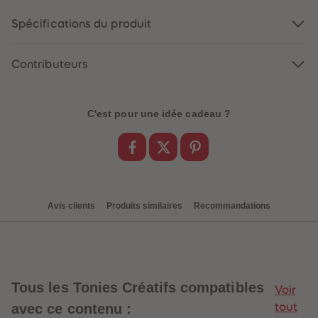
88
88
89
89
Spécifications du produit
90
90
91
91
92
92
93
93
Contributeurs
94
94
95
95
96
96
97
97
C'est pour une idée cadeau ?
98
98
99
99
99+
99+
Avis clients
Produits similaires
Recommandations
Tous les Tonies Créatifs compatibles
Voir
avec ce contenu :
tout