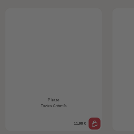
Pirate
Tonies Créatifs
be-trottez avec
accessoires !
11,99 €