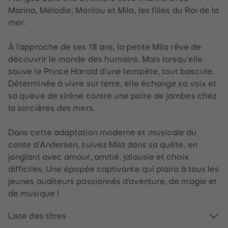
60
60
Marina, Mélodie, Marilou et Mila, les filles du Roi de la
61
61
62
62
mer.
63
63
64
64
65
65
À l'approche de ses 18 ans, la petite Mila rêve de
66
66
découvrir le monde des humains. Mais lorsqu'elle
67
67
68
68
sauve le Prince Harold d'une tempête, tout bascule.
69
69
Déterminée à vivre sur terre, elle échange sa voix et
70
70
71
71
sa queue de sirène contre une paire de jambes chez
72
72
la sorcières des mers.
73
73
74
74
75
75
Dans cette adaptation moderne et musicale du
76
76
77
77
conte d'Andersen, suivez Mila dans sa quête, en
78
78
jonglant avec amour, amitié, jalousie et choix
79
79
80
80
difficiles. Une épopée captivante qui plaira à tous les
81
81
jeunes auditeurs passionnés d'aventure, de magie et
82
82
83
83
de musique !
84
84
85
85
86
86
Liste des titres
87
87