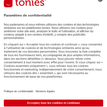
En validant, vous acceptez de recevoir des e-mails personnalisés
grâce aux informations que vous nous avez fournies (par ex.
données de votre compte) et aux données d'utilisation partagées
à des fins publicitaires (par ex. temps d'écoute). Révocable à tout
moment, sans frais.
Politique de Confidentialité
.
Les moyens de paiement :
Liens vers les réseaux sociaux
© 2026 tonies GmbH
L’exploitation du contenu issu du présent site internet pour l’exploration
de textes et de données par des systèmes d'intelligence artificielle
(générative) est expressément réservée et donc interdite, comme
spécifié au point 14.4 de nos Conditions Générales d’Utilisation.