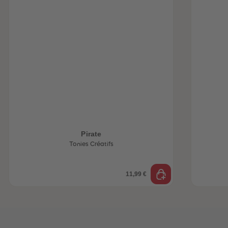
be-trottez avec
accessoires !
Pirate
Tonies Créatifs
11,99 €