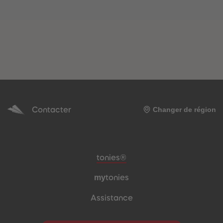
Contacter
Changer de région
Pied de page de méta-navigation
tonies®
my
tonies
Assistance