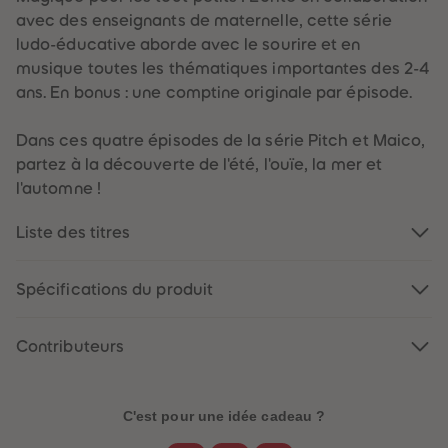
60
60
avec des enseignants de maternelle, cette série
61
61
62
62
ludo-éducative aborde avec le sourire et en
63
63
musique toutes les thématiques importantes des 2-4
64
64
65
65
ans. En bonus : une comptine originale par épisode.
66
66
67
67
68
68
Dans ces quatre épisodes de la série Pitch et Maico,
69
69
partez à la découverte de l'été, l'ouïe, la mer et
70
70
71
71
l'automne !
72
72
73
73
74
74
Liste des titres
75
75
76
76
77
77
Spécifications du produit
78
78
79
79
80
80
81
81
Contributeurs
82
82
83
83
84
84
85
85
C'est pour une idée cadeau ?
86
86
87
87