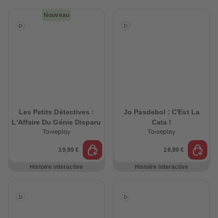
32
32
33
33
Nouveau
34
34
35
35
36
36
37
37
38
38
39
39
40
40
41
41
42
42
43
43
44
44
45
45
46
46
Les Petits Détectives :
Jo Pasdebol : C'Est La
47
47
L'Affaire Du Génie Disparu
Cata !
48
48
Tonieplay
Tonieplay
49
49
50
50
19,99 €
51
19,99 €
51
52
52
53
53
Histoire interactive
Histoire interactive
54
54
55
55
56
56
57
57
58
58
59
59