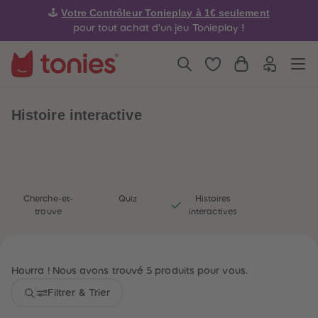
4
4
Votre Contrôleur Tonieplay à 1€ seulement
🕹️
5
5
6
6
!
pour tout achat d'un jeu Tonieplay
7
7
8
8
9
9
10
10
11
11
12
12
13
13
Histoire interactive
14
14
15
15
16
16
17
17
18
18
19
19
20
20
21
21
Cherche-et-
Quiz
Histoires
22
22
trouve
interactives
23
23
24
24
25
25
26
26
27
27
Hourra ! Nous avons trouvé 5 produits pour vous.
28
28
29
29
Filtrer & Trier
30
30
31
31