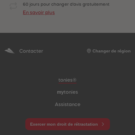
60 jours pour changer d'avis gratuitement
En savoir plus
be-trottez avec
accessoires !
Contacter
Changer de région
Pied de page de méta-navigation
tonies®
my
tonies
Assistance
Exercer mon droit de rétractation