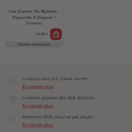
88
88
89
89
90
90
Les Experts Du Mystère :
91
91
Papouille À Disparu !
92
92
Tonieplay
93
93
94
94
19,99 €
95
95
96
96
97
97
Histoire interactive
98
98
99
99
99+
99+
Livraison sous 3 à 5 jours ouvrés
En savoir plus
Livraison gratuite dès 40€ d'achats
En savoir plus
Paiement 100% sécurisé par Adyen
En savoir plus