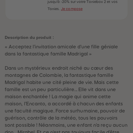
60
60
jusqu'à -20% sur votre Toniebox 2 et vos
61
61
Tonies.
Je compose
62
62
63
63
64
64
65
65
66
66
67
67
Description du produit :
68
68
69
69
« Acceptez l'invitation amicale d'une fille géniale
70
70
71
71
dans la fantastique famille Madrigal »
72
72
73
73
74
74
Dans un mystérieux endroit niché au cœur des
75
75
montagnes de Colombie, la fantastique famille
76
76
77
77
Madrigal habite une cité pleine de vie. Mais cette
78
78
famille est un peu particulière... Elle vit dans une
79
79
80
80
maison enchantée ! La magie qui anime cette
81
81
maison, l’Encanto, a accordé à chacun des enfants
82
82
83
83
une faculté magique. Force surhumaine, pouvoir de
84
84
guérison, contrôle de la météo, tous les pouvoirs
85
85
86
86
sont possible ! Néanmoins, une enfant n'a reçu aucun
87
87
don... Mirabel. Et ce n'est pas toujours facile d'être