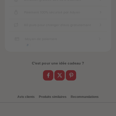
Paiement 100% sécurisé par Adyen
60 jours pour changer d'avis gratuitement
Moyen de paiement
C'est pour une idée cadeau ?
Avis clients
Produits similaires
Recommandations
be-trottez avec
accessoires !