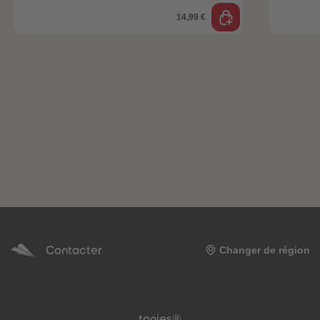
14,99 €
Contacter
Changer de région
Pied de page de méta-navigation
tonies®