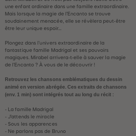
88
88
89
89
une enfant ordinaire dans une famille extraordinaire.
90
90
Mais lorsque la magie de l’Encanto se trouve
91
91
92
92
soudainement menacée, elle se révèlera peut-être
93
93
être leur unique espoir…
94
94
95
95
96
96
Plongez dans l'univers extraordinaire de la
97
97
98
98
fantastique famille Madrigal et ses pouvoirs
99
99
magiques. Mirabel arrivera-t-elle à sauver la magie
99+
99+
de l'Encanto ? À vous de le découvrir !
Retrouvez les chansons emblématiques du dessin
animé en version abrégée. Ces extraits de chansons
(env. 1 min) sont intégrés tout au long du récit :
- La famille Madrigal
- J'attends le miracle
- Sous les apparences
- Ne parlons pas de Bruno