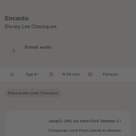
32
32
33
33
34
34
35
35
Encanto
36
36
37
37
Disney Les Classiques
38
38
39
39
40
40
41
41
Extrait audio
42
42
43
43
44
44
45
45
46
46
47
47
Âge 4+
1h 04 min+
Français
48
48
49
49
50
50
Pièce Audio avec Chansons
51
51
52
52
53
53
54
54
55
55
56
56
Jusqu'à -20% sur votre Pack Toniebox 2 !
57
57
58
58
Composez votre Pack Liberté et obtenez
59
59