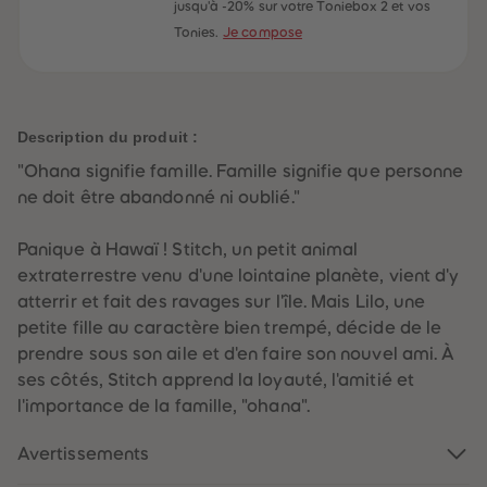
60
60
jusqu'à -20% sur votre Toniebox 2 et vos
61
61
Tonies.
Je compose
62
62
63
63
64
64
65
65
66
66
67
67
Description du produit :
68
68
69
69
"Ohana signifie famille. Famille signifie que personne
70
70
71
71
ne doit être abandonné ni oublié."
72
72
73
73
74
74
Panique à Hawaï ! Stitch, un petit animal
75
75
extraterrestre venu d'une lointaine planète, vient d'y
76
76
77
77
atterrir et fait des ravages sur l'île. Mais Lilo, une
78
78
petite fille au caractère bien trempé, décide de le
79
79
80
80
prendre sous son aile et d'en faire son nouvel ami. À
81
81
ses côtés, Stitch apprend la loyauté, l'amitié et
82
82
83
83
l'importance de la famille, "ohana".
84
84
85
85
Avertissements
86
86
87
87