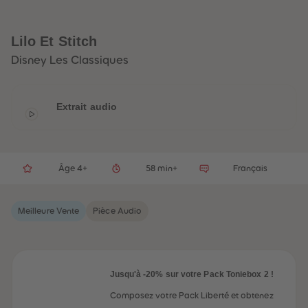
32
32
33
33
34
34
35
35
Lilo Et Stitch
36
36
37
37
Disney Les Classiques
38
38
39
39
40
40
41
41
Extrait audio
42
42
43
43
44
44
45
45
46
46
47
47
Âge 4+
58 min+
Français
48
48
49
49
50
50
Meilleure Vente
Pièce Audio
51
51
52
52
53
53
54
54
55
55
56
56
Jusqu'à -20% sur votre Pack Toniebox 2 !
57
57
58
58
Composez votre Pack Liberté et obtenez
59
59