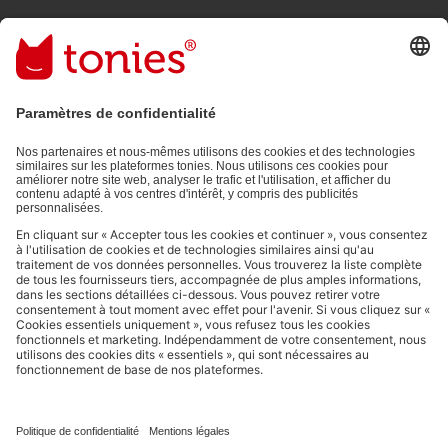
En validant, vous acceptez de recevoir des e-mails personnalisés
grâce aux informations que vous nous avez fournies (par ex.
données de votre compte) et aux données d'utilisation partagées
à des fins publicitaires (par ex. temps d'écoute). Révocable à tout
moment, sans frais.
Politique de Confidentialité
.
Les moyens de paiement :
Liens vers les réseaux sociaux
© 2026 tonies GmbH
L’exploitation du contenu issu du présent site internet pour l’exploration
de textes et de données par des systèmes d'intelligence artificielle
(générative) est expressément réservée et donc interdite, comme
spécifié au point 14.4 de nos Conditions Générales d’Utilisation.