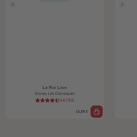
be-trottez avec
accessoires !
Le Roi Lion
Disney Les Classiques
4.6
(
122
)
14,99 €