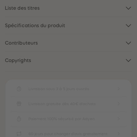
88
88
89
89
Liste des titres
90
90
91
91
92
92
Spécifications du produit
93
93
94
94
95
95
96
96
Contributeurs
97
97
98
98
99
99
Copyrights
99+
99+
Livraison sous 3 à 5 jours ouvrés
Livraison gratuite dès 40€ d'achats
Paiement 100% sécurisé par Adyen
60 jours pour changer d'avis gratuitement