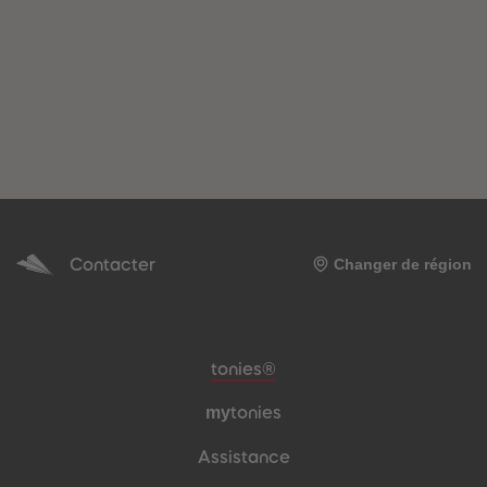
Contacter
Changer de région
Pied de page de méta-navigation
tonies®
my
tonies
Assistance