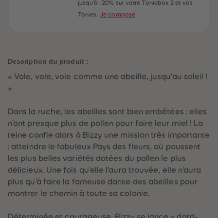
60
60
jusqu'à -20% sur votre Toniebox 2 et vos
61
61
Tonies.
Je compose
62
62
63
63
64
64
65
65
66
66
67
67
Description du produit :
68
68
69
69
« Vole, vole, vole comme une abeille, jusqu'au soleil !
70
70
71
71
»
72
72
73
73
74
74
Dans la ruche, les abeilles sont bien embêtées : elles
75
75
n'ont presque plus de pollen pour faire leur miel ! La
76
76
77
77
reine confie alors à Bizzy une mission très importante
78
78
: atteindre le fabuleux Pays des fleurs, où poussent
79
79
80
80
les plus belles variétés dotées du pollen le plus
81
81
délicieux. Une fois qu'elle l'aura trouvée, elle n'aura
82
82
83
83
plus qu'à faire la fameuse danse des abeilles pour
84
84
montrer le chemin à toute sa colonie.
85
85
86
86
87
87
Déterminée et courageuse, Bizzy se lance « dard-