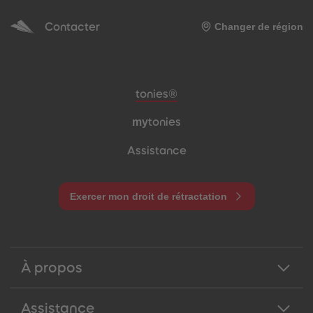
Contacter
Changer de région
Pied de page de méta-navigation
tonies®
my
tonies
Assistance
Exercer mon droit de rétractation
À propos
Assistance