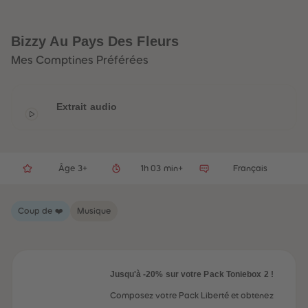
32
32
33
33
34
34
35
35
Bizzy Au Pays Des Fleurs
36
36
37
37
Mes Comptines Préférées
38
38
39
39
40
40
41
41
Extrait audio
42
42
43
43
44
44
45
45
46
46
47
47
Âge 3+
1h 03 min+
Français
48
48
49
49
50
50
Coup de ❤️
Musique
51
51
52
52
53
53
54
54
55
55
56
56
Jusqu'à -20% sur votre Pack Toniebox 2 !
57
57
58
58
Composez votre Pack Liberté et obtenez
59
59