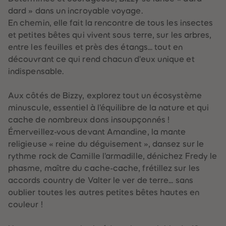
88
88
89
89
dard » dans un incroyable voyage.
90
90
En chemin, elle fait la rencontre de tous les insectes
91
91
92
92
et petites bêtes qui vivent sous terre, sur les arbres,
93
93
entre les feuilles et près des étangs... tout en
94
94
95
95
découvrant ce qui rend chacun d'eux unique et
96
96
indispensable.
97
97
98
98
99
99
Aux côtés de Bizzy, explorez tout un écosystème
99+
99+
minuscule, essentiel à l'équilibre de la nature et qui
cache de nombreux dons insoupçonnés !
Émerveillez-vous devant Amandine, la mante
religieuse « reine du déguisement », dansez sur le
rythme rock de Camille l'armadille, dénichez Fredy le
phasme, maître du cache-cache, frétillez sur les
accords country de Valter le ver de terre... sans
oublier toutes les autres petites bêtes hautes en
couleur !