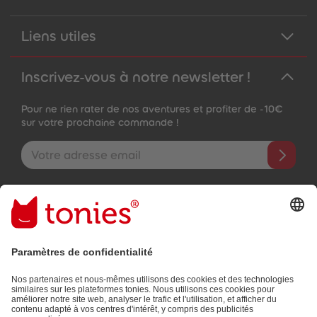
Liens utiles
Inscrivez-vous à notre newsletter !
Pour ne rien rater de nos aventures et profiter de -10€
sur votre prochaine commande !
Adresse e-mail
En validant, vous acceptez de recevoir des e-mails personnalisés
grâce aux informations que vous nous avez fournies (par ex.
données de votre compte) et aux données d'utilisation partagées
à des fins publicitaires (par ex. temps d'écoute). Révocable à tout
moment, sans frais.
Politique de Confidentialité
.
Les moyens de paiement :