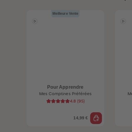
uête
Globe-trottez
a
avec nos
Meilleure Vente
accessoires !
Pour Apprendre
Mes Comptines Préférées
M
4.8
(
95
)
14,99 €