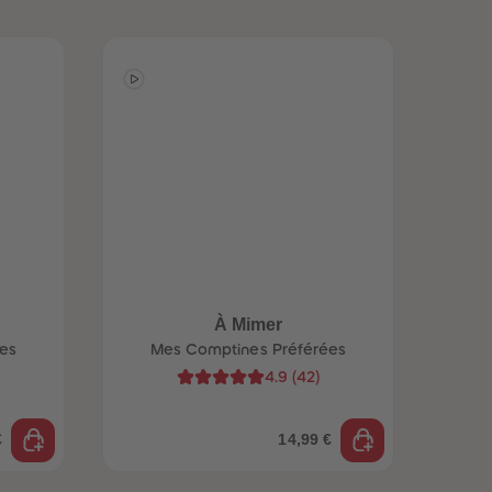
À Mimer
Bi
es
Mes Comptines Préférées
M
4.9
(
42
)
€
14,99 €