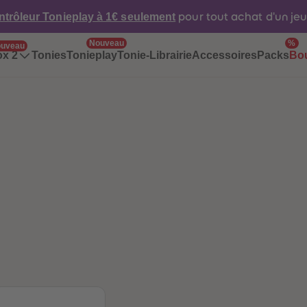
ntrôleur Tonieplay à 1€ seulement
pour tout achat d'un je
Nouveau
%
uveau
Tonies
Tonieplay
Tonie-Librairie
Accessoires
Packs
ox 2
Bo