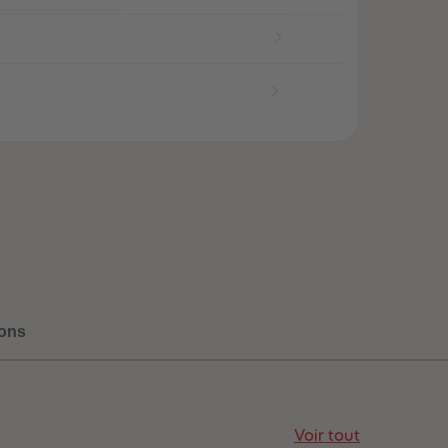
96
96
97
97
98
98
99
99
99+
99+
ons
Voir tout