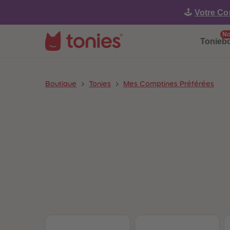
🕹️
Votre Co
No
Tonieb
Boutique
Tonies
Mes Comptines Préférées