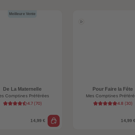
Meilleure Vente
De La Maternelle
Pour Faire la Fête
es Comptines Préférées
Mes Comptines Préféré
4.7
(
70
)
4.8
(
30
)
14,99 €
14,99 