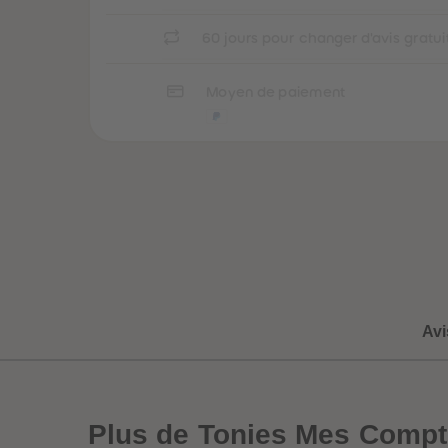
60 jours pour changer d'avis gratu
Moyen de paiement
Avi
Plus
de Tonies Mes Compt