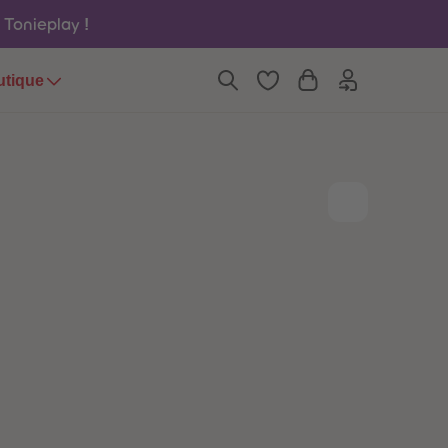
6
6
u Tonieplay
!
7
7
8
8
9
9
utique
10
10
11
11
12
12
13
13
14
14
15
15
16
16
17
17
18
18
19
19
20
20
21
21
22
22
23
23
24
24
25
25
26
26
27
27