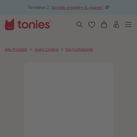
5
5
Toniebox 2:
Bundle erstellen & sparen!
🎁
6
6
7
7
8
8
9
9
10
10
11
11
12
12
13
13
14
14
Alle Produkte
Audio Content
Die Fuchsbande
15
15
16
16
17
17
18
18
19
19
20
20
21
21
22
22
23
23
24
24
25
25
26
26
27
27
28
28
29
29
30
30
31
31
32
32