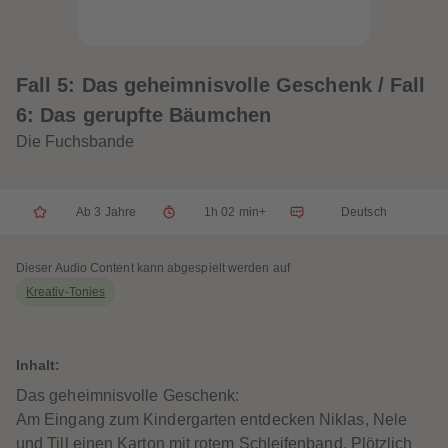
33
33
34
34
35
35
36
36
37
37
Fall 5: Das geheimnisvolle Geschenk / Fall
38
38
39
39
6: Das gerupfte Bäumchen
40
40
41
41
Die Fuchsbande
42
42
43
43
44
44
45
45
Ab 3 Jahre
1h 02 min+
Deutsch
46
46
47
47
48
48
49
49
Dieser Audio Content kann abgespielt werden auf
50
50
Kreativ-Tonies
51
51
52
52
53
53
54
54
55
55
Inhalt:
56
56
57
57
Das geheimnisvolle Geschenk:
58
58
Am Eingang zum Kindergarten entdecken Niklas, Nele
59
59
60
60
und Till einen Karton mit rotem Schleifenband. Plötzlich