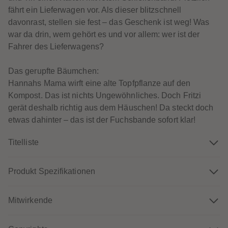
61
61
fährt ein Lieferwagen vor. Als dieser blitzschnell
62
62
63
63
davonrast, stellen sie fest – das Geschenk ist weg! Was
64
64
war da drin, wem gehört es und vor allem: wer ist der
65
65
66
66
Fahrer des Lieferwagens?
67
67
68
68
69
69
Das gerupfte Bäumchen:
70
70
Hannahs Mama wirft eine alte Topfpflanze auf den
71
71
72
72
Kompost. Das ist nichts Ungewöhnliches. Doch Fritzi
73
73
gerät deshalb richtig aus dem Häuschen! Da steckt doch
74
74
75
75
etwas dahinter – das ist der Fuchsbande sofort klar!
76
76
77
77
Titelliste
78
78
79
79
80
80
81
81
Produkt Spezifikationen
82
82
83
83
84
84
Mitwirkende
85
85
86
86
87
87
88
88