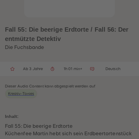
32
32
33
33
34
34
35
35
36
36
37
37
Fall 55: Die beerige Erdtorte / Fall 56: Der
38
38
39
39
entmützte Detektiv
40
40
41
41
Die Fuchsbande
42
42
43
43
44
44
45
45
Ab 3 Jahre
1h 01 min+
Deutsch
46
46
47
47
48
48
49
49
Dieser Audio Content kann abgespielt werden auf
50
50
Kreativ-Tonies
51
51
52
52
53
53
54
54
55
55
Inhalt:
56
56
57
57
Fall 55: Die beerige Erdtorte
58
58
Küchenfee Martin hebt sich sein Erdbeertortenstück
59
59