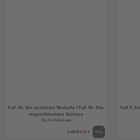
Fall 35: Die sportliche Medaille / Fall 36: Das
Fall 3: D
angeschlossene Schloss
Die Fuchsbande
4,19 €
5,99 €