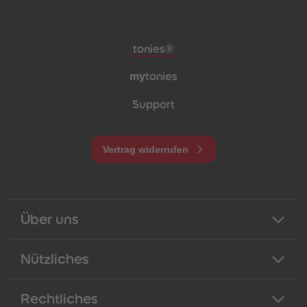
Meta-Navigation Footer
tonies®
my
tonies
Support
Vertrag widerrufen
Über uns
Nützliches
Rechtliches