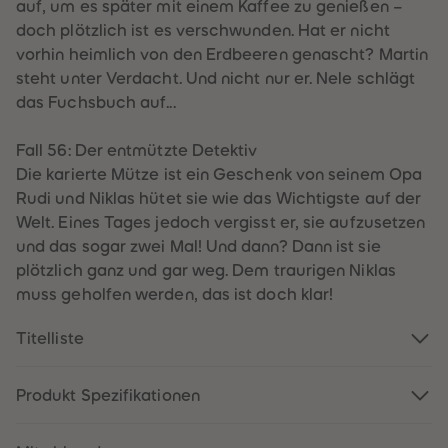
60
60
auf, um es später mit einem Kaffee zu genießen –
61
61
doch plötzlich ist es verschwunden. Hat er nicht
62
62
63
63
vorhin heimlich von den Erdbeeren genascht? Martin
64
64
steht unter Verdacht. Und nicht nur er. Nele schlägt
65
65
66
66
das Fuchsbuch auf...
67
67
68
68
69
69
Fall 56: Der entmützte Detektiv
70
70
Die karierte Mütze ist ein Geschenk von seinem Opa
71
71
72
72
Rudi und Niklas hütet sie wie das Wichtigste auf der
73
73
Welt. Eines Tages jedoch vergisst er, sie aufzusetzen
74
74
75
75
und das sogar zwei Mal! Und dann? Dann ist sie
76
76
plötzlich ganz und gar weg. Dem traurigen Niklas
77
77
78
78
muss geholfen werden, das ist doch klar!
79
79
80
80
Titelliste
81
81
82
82
83
83
84
84
Produkt Spezifikationen
85
85
86
86
87
87