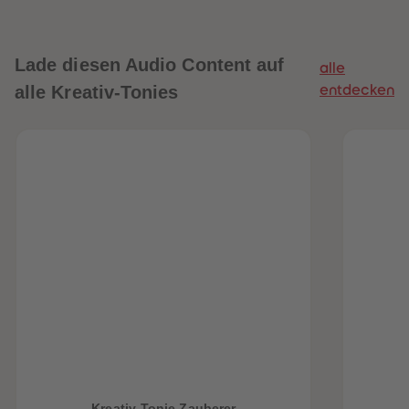
Lade diesen Audio Content auf
alle
alle Kreativ-Tonies
entdecken
heiten
Kreativ-Tonie Zauberer