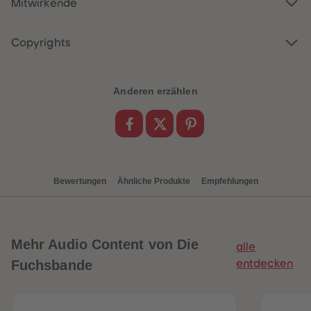
Mitwirkende
88
88
89
89
90
90
91
91
Copyrights
92
92
93
93
94
94
95
95
Anderen erzählen
96
96
97
97
98
98
99
99
99+
99+
Bewertungen
Ähnliche Produkte
Empfehlungen
Mehr
Audio Content von Die
alle
Fuchsbande
entdecken