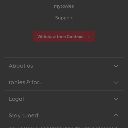
my
tonies
Support
Withdraw from Contract
About us
tonies® for...
Legal
Stay tuned!