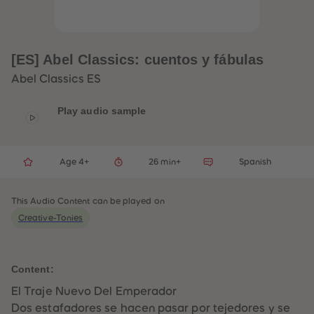
33
33
34
34
35
35
36
36
37
37
[ES] Abel Classics: cuentos y fábulas
38
38
39
39
Abel Classics ES
40
40
41
41
42
42
Play audio sample
43
43
44
44
45
45
46
46
Age 4+
26 min+
Spanish
47
47
48
48
49
49
50
50
This Audio Content can be played on
51
51
Creative-Tonies
52
52
53
53
54
54
55
55
56
56
Content:
57
57
58
58
El Traje Nuevo Del Emperador
59
59
Dos estafadores se hacen pasar por tejedores y se
60
60