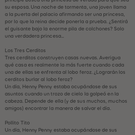
89
89
su esposa. Una noche de tormenta, una joven llama
90
90
91
91
a la puerta del palacio afirmando ser una princesa,
92
92
por lo que la reina decide ponerla a prueba. ¿Sentirá
93
93
94
94
el guisante bajo la enorme pila de colchones? Solo
95
95
una verdadera princesa...
96
96
97
97
98
98
Los Tres Cerditos
99
99
99+
99+
Tres cerditos construyen casas nuevas. Averigua
qué casa es realmente la más fuerte cuando cada
una de ellas se enfrenta al lobo feroz. ¿Lograrán los
cerditos burlar al lobo feroz?
Un día, Henny Penny estaba ocupándose de sus
asuntos cuando un trozo de cielo la golpeó en la
cabeza. Depende de ella (y de sus muchos, muchos
amigos) encontrar la manera de salvar el día.
Pollito Tito
Un día, Henny Penny estaba ocupándose de sus