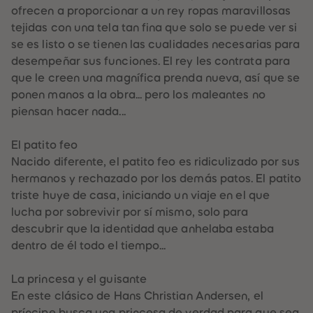
61
61
ofrecen a proporcionar a un rey ropas maravillosas
62
62
tejidas con una tela tan fina que solo se puede ver si
63
63
64
64
se es listo o se tienen las cualidades necesarias para
65
65
desempeñar sus funciones. El rey les contrata para
66
66
67
67
que le creen una magnífica prenda nueva, así que se
68
68
ponen manos a la obra... pero los maleantes no
69
69
70
70
piensan hacer nada...
71
71
72
72
73
73
El patito feo
74
74
Nacido diferente, el patito feo es ridiculizado por sus
75
75
76
76
hermanos y rechazado por los demás patos. El patito
77
77
triste huye de casa, iniciando un viaje en el que
78
78
79
79
lucha por sobrevivir por sí mismo, solo para
80
80
descubrir que la identidad que anhelaba estaba
81
81
82
82
dentro de él todo el tiempo...
83
83
84
84
85
85
La princesa y el guisante
86
86
En este clásico de Hans Christian Andersen, el
87
87
88
88
príncipe busca una princesa de verdad para que sea