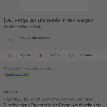
33
33
34
34
35
35
36
36
37
37
[DE] Folge 09: Die Höhle in den Bergen
38
38
39
39
Schleich Horse Club
40
40
41
41
42
42
Play audio sample
43
43
44
44
45
45
46
46
Age 5+
47 min+
German
47
47
48
48
49
49
50
50
This Audio Content can be played on
51
51
Creative-Tonies
52
52
53
53
54
54
55
55
56
56
Content:
57
57
58
58
Hannah, Lisa, Sarah und Sofia machen mit ihren
59
59
Pferden einen Tagesritt in die Berge. Als plötzlich ein
60
60