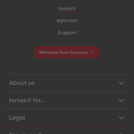
Meta navigation footer
tonies®
my
tonies
Support
Withdraw from Contract
About us
tonies® for...
Legal