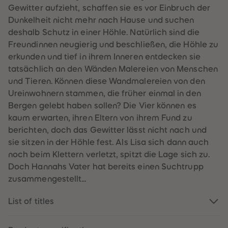
61
61
Gewitter aufzieht, schaffen sie es vor Einbruch der
62
62
Dunkelheit nicht mehr nach Hause und suchen
63
63
64
64
deshalb Schutz in einer Höhle. Natürlich sind die
65
65
Freundinnen neugierig und beschließen, die Höhle zu
66
66
67
67
erkunden und tief in ihrem Inneren entdecken sie
68
68
tatsächlich an den Wänden Malereien von Menschen
69
69
70
70
und Tieren. Können diese Wandmalereien von den
71
71
Ureinwohnern stammen, die früher einmal in den
72
72
73
73
Bergen gelebt haben sollen? Die Vier können es
74
74
kaum erwarten, ihren Eltern von ihrem Fund zu
75
75
76
76
berichten, doch das Gewitter lässt nicht nach und
77
77
sie sitzen in der Höhle fest. Als Lisa sich dann auch
78
78
79
79
noch beim Klettern verletzt, spitzt die Lage sich zu.
80
80
Doch Hannahs Vater hat bereits einen Suchtrupp
81
81
82
82
zusammengestellt...
83
83
84
84
85
85
List of titles
86
86
87
87
88
88