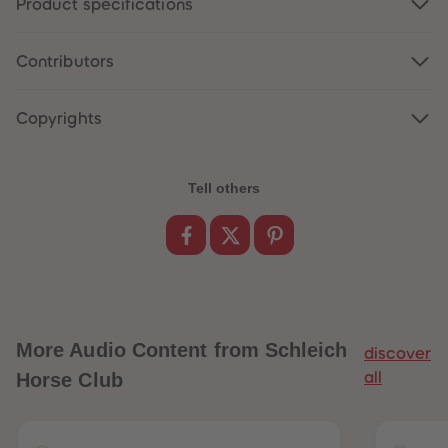
Product specifications
89
89
90
90
91
91
92
92
Contributors
93
93
94
94
95
95
Copyrights
96
96
97
97
98
98
99
99
99+
99+
Tell others
More
Audio Content from Schleich
discover
Horse Club
all