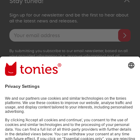
Stay tuned!
Sign up for our newsletter and be the first to hear about
all the latest news and releases.
Email address
By submitting you subscribe to our email newsletter, based on all
your provided information (e.g. account information) and all
interaction information provided by you for advertising purposes
(e.g. playtime information). You can unsubscribe at any time free
of charge.
Privacy policy
.
Payment methods:
Not all payment methods are available in every country.
Social media links