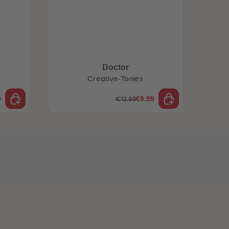
Doctor
Creative-Tonies
9
€9.99
€12.99