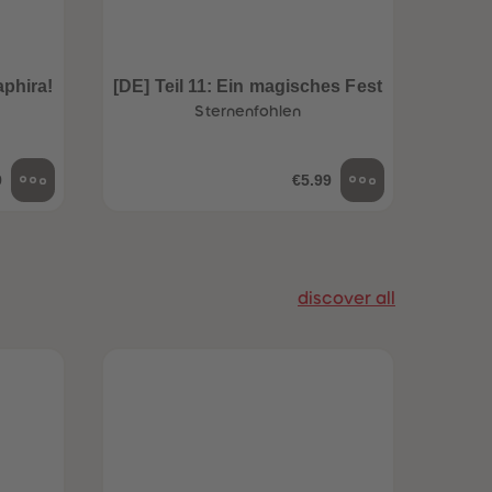
96
96
97
97
98
98
aphira!
[DE] Teil 11: Ein magisches Fest
99
99
[D
99+
99+
Sternenfohlen
9
€5.99
discover all