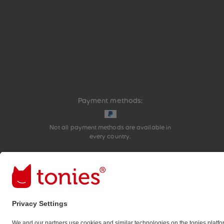
Payment methods:
Not all payment methods are available in
every country.
Social media links
© 2026 tonies GmbH