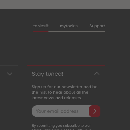
Meta navigation footer
my
tonies®
tonies
Support
Stay tuned!
Sign up for our newsletter and be
the first to hear about all the
latest news and releases.
Email address
By submitting you subscribe to our