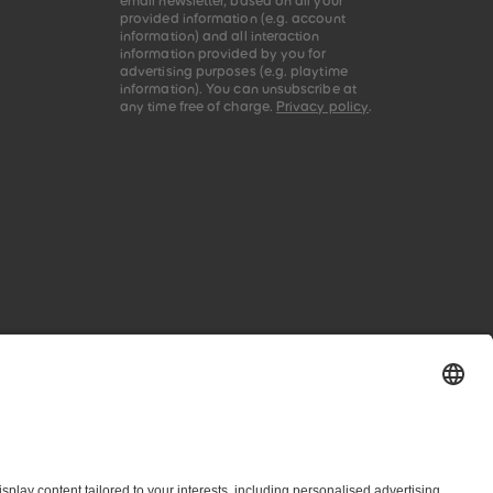
email newsletter, based on all your
provided information (e.g. account
information) and all interaction
information provided by you for
advertising purposes (e.g. playtime
information). You can unsubscribe at
any time free of charge.
Privacy policy
.