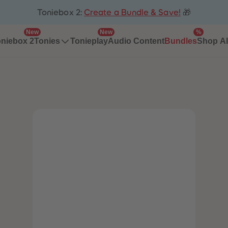
Toniebox 2:
Create a Bundle & Save!
🎁
New
New
%
niebox 2
Tonieplay
Audio Content
Bundles
Tonies
Shop Al