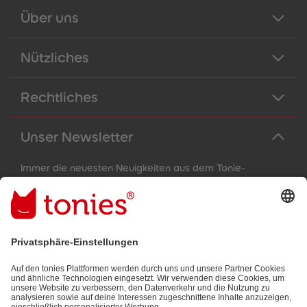
Über uns
Nützliches
Rechtliches
Unser Newsletter
Immer die neuesten Neuigkeiten aus dem Tonie-
Universum!
E-Mail-Addresse
Mit dem Absenden abonnierst du unseren E-Mail-Newsletter, der
auf den von dir bereitgestellten Informationen (z.B. Account-
informationen) und den von dir zu Werbezwecken bereitgestellten
Interaktionsinformationen (z.B. Abspielinformationen) basiert. Du
kannst den Newsletter jederzeit kostenlos abbestellen.
Datenschutzbestimmungen
.