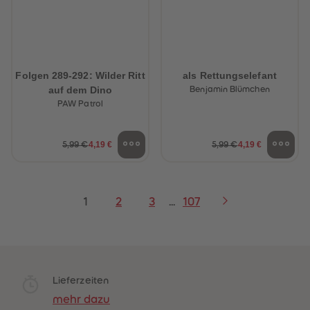
Folgen 289-292: Wilder Ritt
als Rettungselefant
auf dem Dino
Benjamin Blümchen
PAW Patrol
4,19 €
4,19 €
5,99 €
5,99 €
1
2
3
...
107
Lieferzeiten
mehr dazu