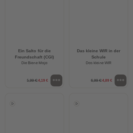
Ein Salto für die
Das kleine WIR in der
Freundschaft (CGI)
Schule
Die Biene Maja
Das kleine WIR
4,19 €
4,89 €
5,99 €
6,99 €
heiten