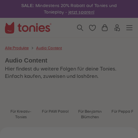
4
4
SALE:
Mindestens 20% Rabatt auf Tonies und
5
5
6
6
Tonieplay -
jetzt sparen!
7
7
8
8
9
9
10
10
11
11
12
12
13
13
Alle Produkte
Audio Content
14
14
15
15
Audio Content
16
16
17
17
Hier findest du weitere Folgen für deine Tonies.
18
18
19
19
Einfach kaufen, zuweisen und loshören.
20
20
21
21
22
22
23
23
24
24
25
25
26
26
Für Kreativ-
Für PAW Patrol
Für Benjamin
Für Peppa Pig
27
27
Tonies
Blümchen
28
28
29
29
30
30
31
31