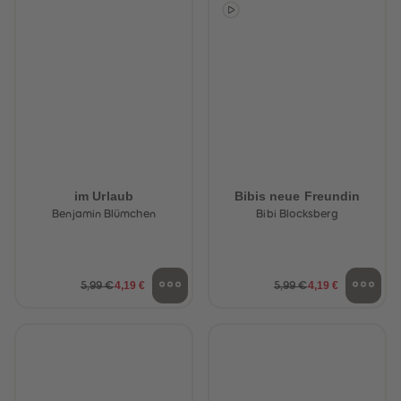
88
88
89
89
90
90
91
91
92
92
93
93
94
94
95
95
96
96
97
97
98
98
99
99
99+
99+
im Urlaub
Bibis neue Freundin
Benjamin Blümchen
Bibi Blocksberg
4,19 €
4,19 €
5,99 €
5,99 €