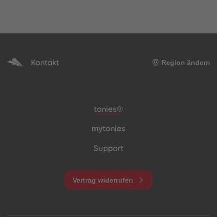
Kontakt
Region ändern
Meta-Navigation Footer
tonies®
my
tonies
Support
Vertrag widerrufen