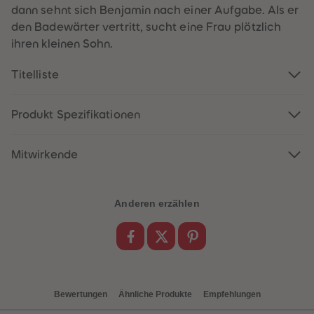
61
61
dann sehnt sich Benjamin nach einer Aufgabe. Als er
62
62
den Badewärter vertritt, sucht eine Frau plötzlich
63
63
64
64
ihren kleinen Sohn.
65
65
66
66
Titelliste
67
67
68
68
69
69
70
70
Produkt Spezifikationen
71
71
72
72
73
73
74
74
Mitwirkende
75
75
76
76
77
77
78
78
Anderen erzählen
79
79
80
80
81
81
82
82
83
83
84
84
85
85
86
86
Bewertungen
Ähnliche Produkte
Empfehlungen
87
87
88
88