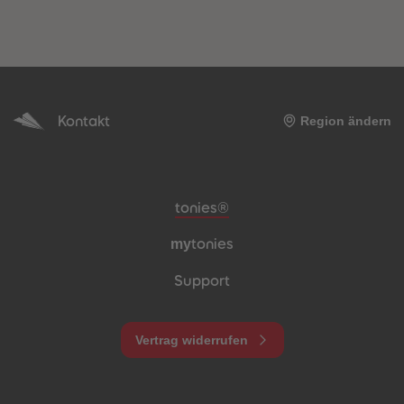
Kontakt
Region ändern
Meta-Navigation Footer
tonies®
my
tonies
Support
Vertrag widerrufen