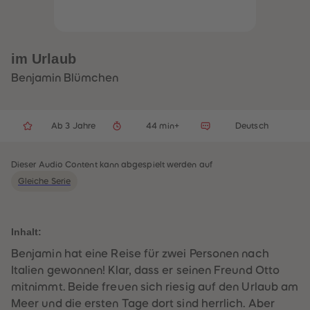
33
33
34
34
35
35
36
36
37
37
im Urlaub
38
38
39
39
Benjamin Blümchen
40
40
41
41
42
42
43
43
Ab 3 Jahre
44 min+
Deutsch
44
44
45
45
46
46
47
47
Dieser Audio Content kann abgespielt werden auf
48
48
Gleiche Serie
49
49
50
50
51
51
52
52
53
53
Inhalt:
54
54
55
55
Benjamin hat eine Reise für zwei Personen nach
56
56
Italien gewonnen! Klar, dass er seinen Freund Otto
57
57
58
58
mitnimmt. Beide freuen sich riesig auf den Urlaub am
59
59
Meer und die ersten Tage dort sind herrlich. Aber
60
60