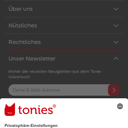
Über uns
Nützliches
Rechtliches
Unser Newsletter
Immer die neuesten Neuigkeiten aus dem Tonie-
Universum!
E-Mail-Addresse
Mit dem Absenden abonnierst du unseren E-Mail-Newsletter, der
auf den von dir bereitgestellten Informationen (z.B. Account-
informationen) und den von dir zu Werbezwecken bereitgestellten
Interaktionsinformationen (z.B. Abspielinformationen) basiert. Du
kannst den Newsletter jederzeit kostenlos abbestellen.
Datenschutzbestimmungen
.