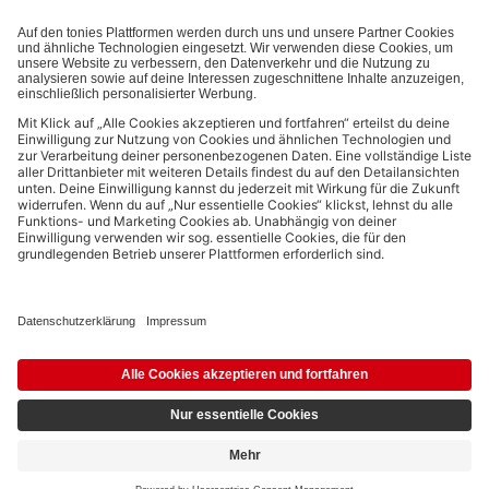
Bezahlmethoden:
Links zu sozialen Netzwerken
© 2026 tonies GmbH
Die Nutzung der Inhalte für Text- und Data-Mining von (generativen) KI
Systemen ist in dem in Ziffer 14.4 der Nutzungsbedingungen genannten
Zusammenhang ausdrücklich vorbehalten und daher verboten.
5,99 €
Ausstehend
inkl. MwSt.