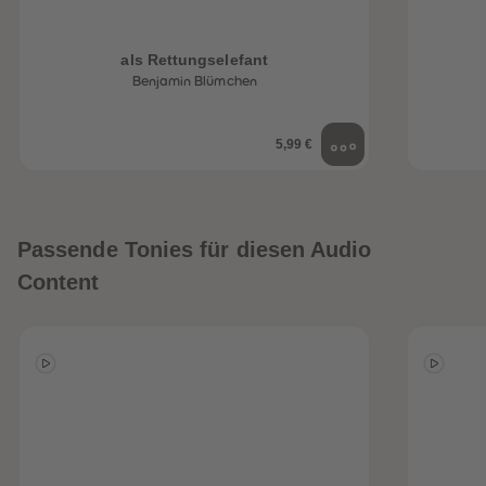
als Rettungselefant
Benjamin Blümchen
5,99 €
Passende Tonies für diesen Audio
Content
heiten