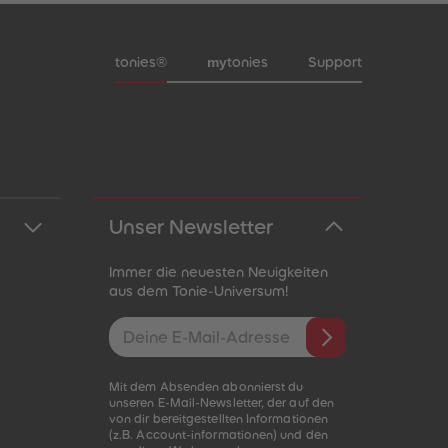
Meta-Navigation Footer
my
tonies®
tonies
Support
Unser Newsletter
Immer die neuesten Neuigkeiten
aus dem Tonie-Universum!
E-Mail-Addresse
Mit dem Absenden abonnierst du
unseren E-Mail-Newsletter, der auf den
von dir bereitgestellten Informationen
(z.B. Account-informationen) und den