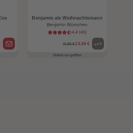
Zoo
Benjamin als Weihnachtsmann
Benjamin Blümchen
4.4
(
45
)
€
13,59 €
16,99 €
Online vergriffen