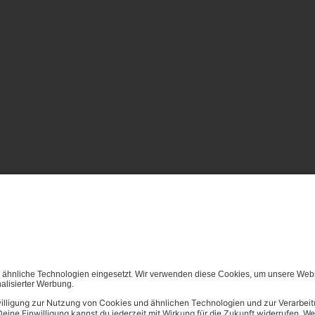
von (generativen) KI Systemen ist in dem in Ziffer 14.4 der Nut