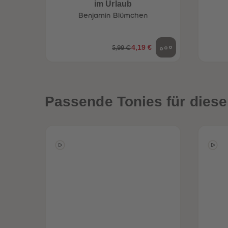
im Urlaub
Benjamin Blümchen
4,19 €
5,99 €
Passende Tonies für diese
een
Neuheiten