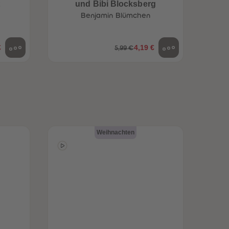
t
und Bibi Blocksberg
Benja
96
96
Benjamin Blümchen
97
97
98
98
99
99
€
4,19 €
5,99 €
99+
99+
Weihnachten