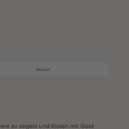
28
28
29
29
30
30
31
31
32
32
33
33
34
34
35
35
36
36
37
37
38
38
39
39
40
40
Deutsch
41
41
42
42
43
43
44
44
45
45
46
46
47
47
48
48
49
49
ere zu segeln und Kisten mit Gold
50
50