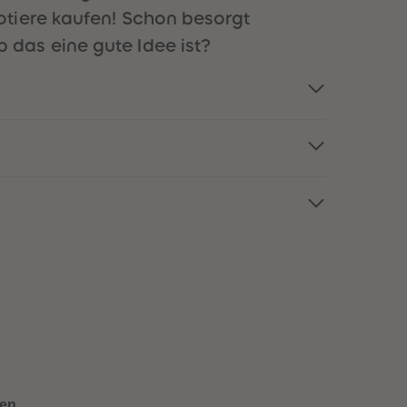
51
51
otiere kaufen! Schon besorgt
52
52
das eine gute Idee ist?
53
53
54
54
55
55
56
56
57
57
58
58
59
59
60
60
61
61
62
62
63
63
64
64
65
65
66
66
67
67
68
68
69
69
70
70
71
71
72
72
en