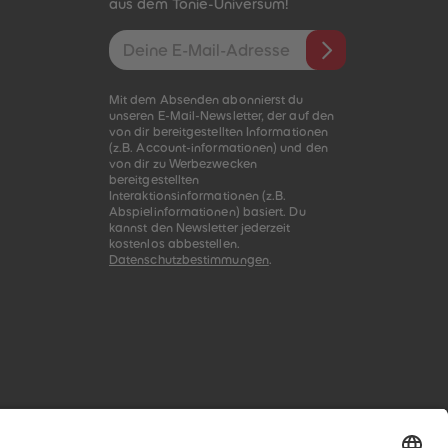
aus dem Tonie-Universum!
E-Mail-Addresse
Mit dem Absenden abonnierst du
unseren E-Mail-Newsletter, der auf den
von dir bereitgestellten Informationen
(z.B. Account-informationen) und den
von dir zu Werbezwecken
bereitgestellten
Interaktionsinformationen (z.B.
Abspielinformationen) basiert. Du
kannst den Newsletter jederzeit
kostenlos abbestellen.
Datenschutzbestimmungen
.