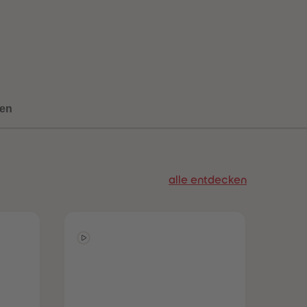
73
73
74
74
75
75
76
76
77
77
78
78
79
79
80
80
en
81
81
82
82
83
83
84
84
85
85
alle entdecken
86
86
87
87
88
88
89
89
90
90
91
91
92
92
93
93
94
94
95
95