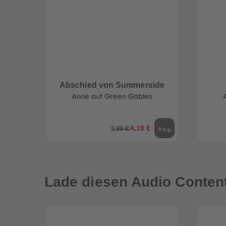
Abschied von Summerside
Anne auf Green Gables
4,19 €
5,99 €
een
Neuheiten
Lade diesen Audio Content 