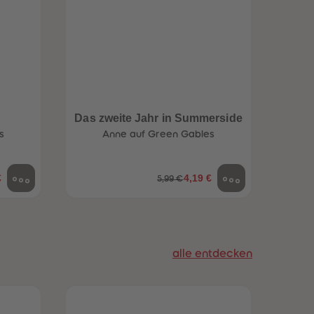
96
96
97
97
98
98
99
99
99+
99+
e
Das zweite Jahr in Summerside
Die 
s
Anne auf Green Gables
€
4,19 €
5,99 €
alle entdecken