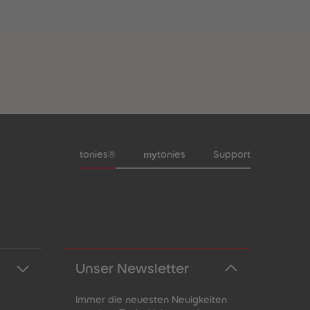
Meta-Navigation Footer
my
tonies®
tonies
Support
Unser Newsletter
Immer die neuesten Neuigkeiten