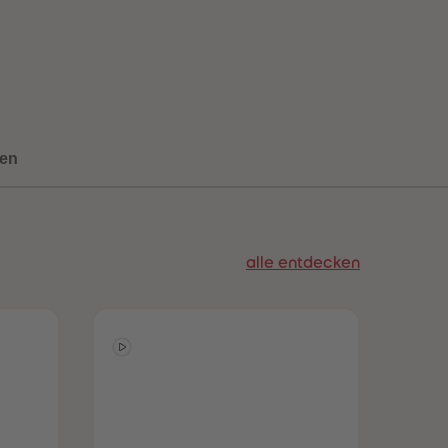
73
73
74
74
75
75
76
76
77
77
78
78
79
79
80
80
en
81
81
82
82
83
83
84
84
85
85
alle entdecken
86
86
87
87
88
88
89
89
90
90
91
91
92
92
93
93
94
94
95
95