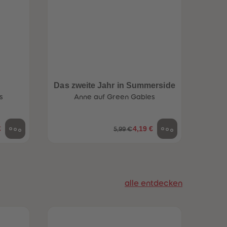
96
96
97
97
98
98
99
99
99+
99+
e
Das zweite Jahr in Summerside
Die 
s
Anne auf Green Gables
€
4,19 €
5,99 €
alle entdecken