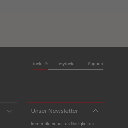
Meta-Navigation Footer
my
tonies®
tonies
Support
Unser Newsletter
Immer die neuesten Neuigkeiten