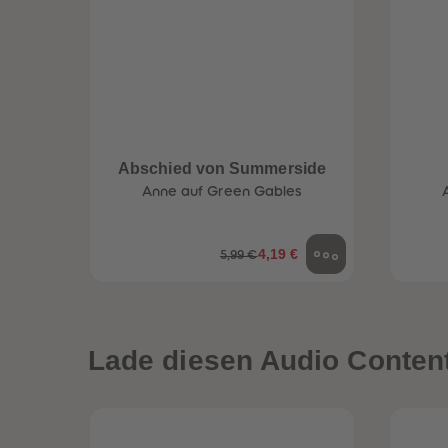
Abschied von Summerside
Anne auf Green Gables
4,19 €
5,99 €
een
Neuheiten
Lade diesen Audio Content 