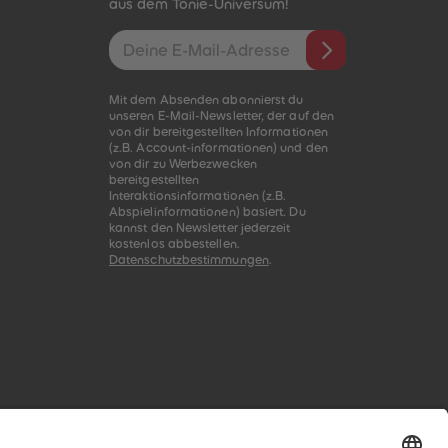
aus dem Tonie-Universum!
E-Mail-Addresse
Mit dem Absenden abonnierst du
unseren E-Mail-Newsletter, der auf den
von dir bereitgestellten Informationen
(z.B. Account-informationen) und den
von dir zu Werbezwecken
bereitgestellten
Interaktionsinformationen (z.B.
Abspielinformationen) basiert. Du
kannst den Newsletter jederzeit
kostenlos abbestellen.
Datenschutzbestimmungen
.