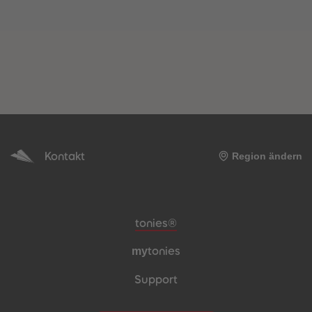
Kontakt
Region ändern
Meta-Navigation Footer
tonies®
my
tonies
Support