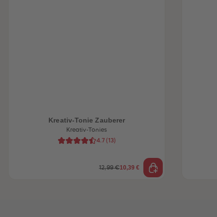
heiten
Kreativ-Tonie Zauberer
Kreativ-Tonies
4.7
(
13
)
10,39 €
12,99 €