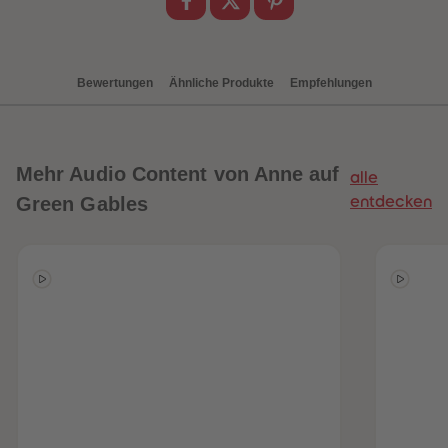
88
88
89
89
90
90
91
91
92
92
Bewertungen
Ähnliche Produkte
Empfehlungen
93
93
94
94
95
95
96
96
97
97
98
98
Mehr
Audio Content von Anne auf
alle
99
99
99+
99+
Green Gables
entdecken