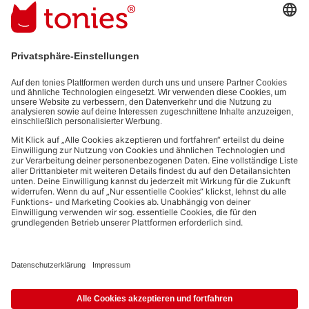
Mit dem Absenden abonnierst du unseren E-Mail-Newsletter, der
auf den von dir bereitgestellten Informationen (z.B. Account-
informationen) und den von dir zu Werbezwecken bereitgestellten
Interaktionsinformationen (z.B. Abspielinformationen) basiert. Du
kannst den Newsletter jederzeit kostenlos abbestellen.
Datenschutzbestimmungen
.
Bezahlmethoden:
Links zu sozialen Netzwerken
© 2026 tonies GmbH
Die Nutzung der Inhalte für Text- und Data-Mining von (generativen) KI
Systemen ist in dem in Ziffer 14.4 der Nutzungsbedingungen genannten
Zusammenhang ausdrücklich vorbehalten und daher verboten.