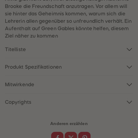
60
60
Brooke die Freundschaft anzutragen. Vor allem will
61
61
62
62
sie hinter das Geheimnis kommen, warum sich die
63
63
Lehrerin allen gegenüber so unfreundlich verhält. Ein
64
64
65
65
Aufenthalt auf Green Gables könnte helfen, diesem
66
66
Ziel näher zu kommen
67
67
68
68
69
69
Titelliste
70
70
71
71
72
72
73
73
Produkt Spezifikationen
74
74
75
75
76
76
Mitwirkende
77
77
78
78
79
79
80
80
Copyrights
81
81
82
82
83
83
84
84
Anderen erzählen
85
85
86
86
87
87