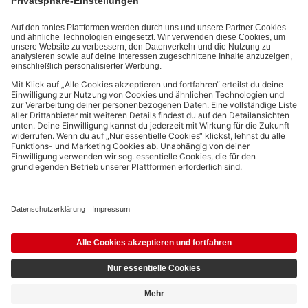
Datenschutzbestimmungen
.
Bezahlmethoden:
Links zu sozialen Netzwerken
© 2026 tonies GmbH
Die Nutzung der Inhalte für Text- und Data-Mining von (generativen) KI
Systemen ist in dem in Ziffer 14.4 der Nutzungsbedingungen genannten
Zusammenhang ausdrücklich vorbehalten und daher verboten.
4,19 €
Ausstehend
5,99 €
inkl. MwSt.