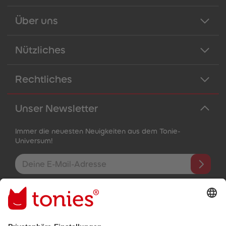
Über uns
Nützliches
Rechtliches
Unser Newsletter
Immer die neuesten Neuigkeiten aus dem Tonie-
Universum!
E-Mail-Addresse
Mit dem Absenden abonnierst du unseren E-Mail-Newsletter, der
auf den von dir bereitgestellten Informationen (z.B. Account-
informationen) und den von dir zu Werbezwecken bereitgestellten
Interaktionsinformationen (z.B. Abspielinformationen) basiert. Du
kannst den Newsletter jederzeit kostenlos abbestellen.