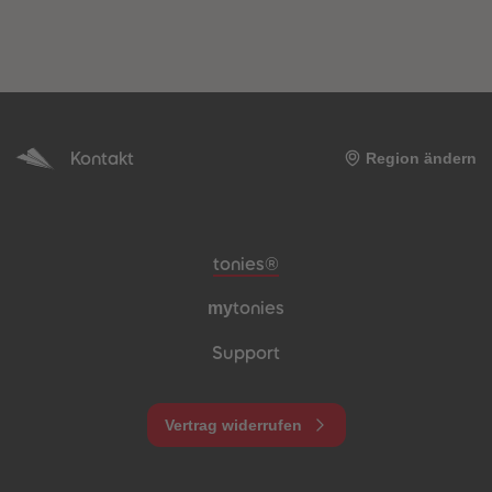
Kontakt
Region ändern
Meta-Navigation Footer
tonies®
my
tonies
Support
Vertrag widerrufen