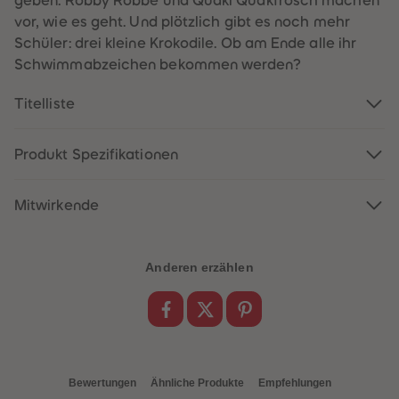
geben. Robby Robbe und Quaki Quakfrosch machen
60
60
61
61
vor, wie es geht. Und plötzlich gibt es noch mehr
62
62
Schüler: drei kleine Krokodile. Ob am Ende alle ihr
63
63
64
64
Schwimmabzeichen bekommen werden?
65
65
66
66
Titelliste
67
67
68
68
69
69
70
70
Produkt Spezifikationen
71
71
72
72
73
73
74
74
Mitwirkende
75
75
76
76
77
77
78
78
Anderen erzählen
79
79
80
80
81
81
82
82
83
83
84
84
85
85
86
86
Bewertungen
Ähnliche Produkte
Empfehlungen
87
87