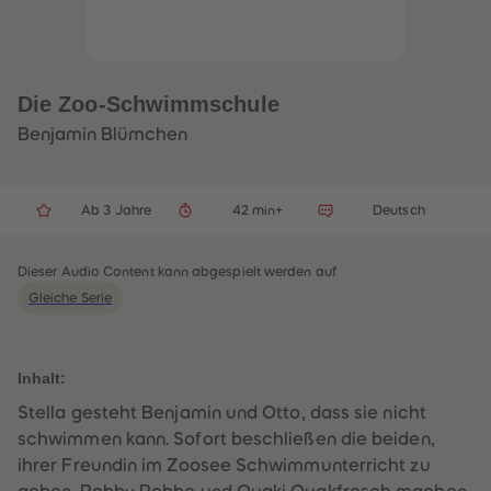
32
32
33
33
34
34
35
35
36
36
37
37
Die Zoo-Schwimmschule
38
38
39
39
Benjamin Blümchen
40
40
41
41
42
42
43
43
Ab 3 Jahre
42 min+
Deutsch
44
44
45
45
46
46
47
47
Dieser Audio Content kann abgespielt werden auf
48
48
Gleiche Serie
49
49
50
50
51
51
52
52
53
53
Inhalt:
54
54
55
55
Stella gesteht Benjamin und Otto, dass sie nicht
56
56
schwimmen kann. Sofort beschließen die beiden,
57
57
58
58
ihrer Freundin im Zoosee Schwimmunterricht zu
59
59