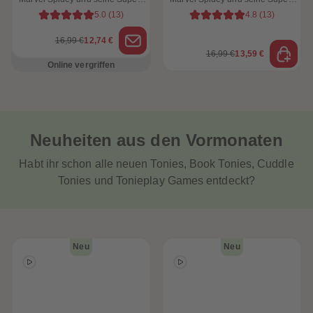
3 weitere spannende
weitere spannende
Freunde
Freunde
Abenteuer
Abenteuer
5.0
(
13
)
4.8
(
13
)
16,99 €
12,74 €
16,99 €
13,59 €
Online vergriffen
Neuheiten aus den Vormonaten
Habt ihr schon alle neuen Tonies, Book Tonies, Cuddle
Tonies und Tonieplay Games entdeckt?
Neu
Neu