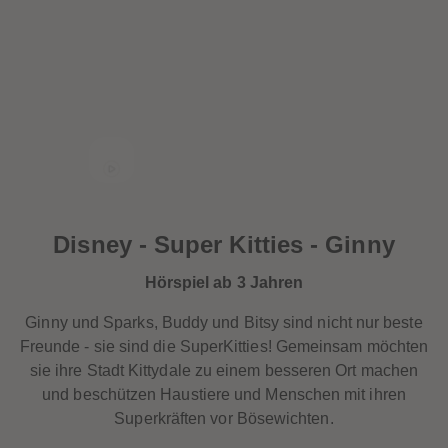
32
32
33
33
34
34
35
35
36
36
37
37
38
38
39
39
40
40
41
41
42
42
43
43
44
44
45
45
46
46
Disney - Super Kitties - Ginny
47
47
48
48
49
49
Hörspiel ab 3 Jahren
50
50
51
51
Ginny und Sparks, Buddy und Bitsy sind nicht nur beste
52
52
53
53
Freunde - sie sind die
SuperKitties! Gemeinsam möchten
54
54
sie ihre Stadt Kittydale zu einem besseren Ort machen
55
55
56
56
und beschützen Haustiere und Menschen mit ihren
57
57
Superkräften vor Bösewichten.
58
58
59
59