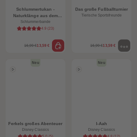
Schlummertukan -
Das große Fußballturnier
Naturklänge aus dem
Tierische Sportsfreunde
Schlummerdschungel
Schlummerbande
4.9
(
23
)
16,99 €
13,59 €
16,99 €
13,59 €
Neu
Neu
Ferkels großes Abenteuer
I-Aah
Disney Classics
Disney Classics
5.0
(
5
)
4.8
(
12
)