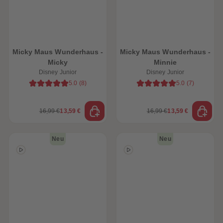
heiten
Micky Maus Wunderhaus -
Micky Maus Wunderhaus -
Micky
Minnie
Disney Junior
Disney Junior
5.0
(
8
)
5.0
(
7
)
16,99 €
13,59 €
16,99 €
13,59 €
Neu
Neu