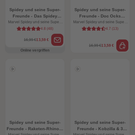
Spidey und seine Super-
Spidey und seine Super-
Freunde - Das Spidey
Freunde - Doc Ocks
Marvel Spidey und seine Super-
Team & 3 weitere
Superoktopus & 3 weitere
Marvel Spidey und seine Super-
Freunde
Freunde
spannende Abenteuer
spannende Abenteuer
4.8
(
48
)
4.7
(
13
)
16,99 €
13,59 €
16,99 €
13,59 €
Online vergriffen
Spidey und seine Super-
Spidey und seine Super-
Freunde - Raketen-Rhino &
Freunde - Kobzilla & 3
Marvel Spidey und seine Super-
Marvel Spidey und seine Super-