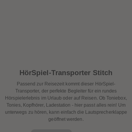
88
88
89
89
90
90
91
91
92
92
93
93
94
94
95
95
96
96
97
97
98
98
99
99
99+
99+
HörSpiel-Transporter Stitch
Passend zur Reisezeit kommt dieser HörSpiel-
Transporter, der perfekte Begleiter für ein rundes
Hörspielerlebnis im Urlaub oder auf Reisen. Ob Toniebox,
Tonies, Kopfhörer, Ladestation - hier passt alles rein! Um
unterwegs zu hören, kann einfach die Lautsprecherklappe
geöffnet werden.