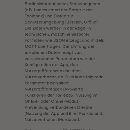
88
88
Bedieninformationen), Statusangaben
89
89
(z.B. Ladezustand der Batterie der
90
90
91
91
Toniebox) und Daten zur
92
92
Benutzerumgebung (Bereich, Größe).
93
93
Die Daten werden in der Regel in
94
94
95
95
technischen, maschinenlesbaren
96
96
Formaten wie JSON erzeugt und mittels
97
97
MQTT übertragen. Der Umfang der
98
98
99
99
erhobenen Daten hängt von
99+
99+
verschiedenen Parametern wie der
Konfiguration der App, den
Nutzerpräferenzen und dem
Nutzerverhalten ab. Dies kann folgende
Parameter beinhalten:
Nutzerpräferenzen (Aktivierte
Funktionen der Toniebox, Nutzung im
Offline- oder Online-Modus),
Anwendung verbundenen Dienste
(Nutzung der App und ihrer Funktionen),
Nutzerverhalten (Hördauer).