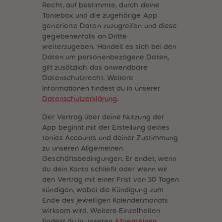
32
32
Recht, auf bestimmte, durch deine
33
33
Toniebox und die zugehörige App
34
34
generierte Daten zuzugreifen und diese
35
35
36
36
gegebenenfalls an Dritte
37
37
weiterzugeben. Handelt es sich bei den
38
38
Daten um personenbezogene Daten,
39
39
40
40
gilt zusätzlich das anwendbare
41
41
Datenschutzrecht. Weitere
42
42
Informationen findest du in unserer
43
43
44
44
Datenschutzerklärung
.
45
45
46
46
Der Vertrag über deine Nutzung der
47
47
App beginnt mit der Erstellung deines
48
48
49
49
tonies Accounts und deiner Zustimmung
50
50
zu unseren Allgemeinen
51
51
Geschäftsbedingungen. Er endet, wenn
52
52
53
53
du dein Konto schließt oder wenn wir
54
54
den Vertrag mit einer Frist von 30 Tagen
55
55
kündigen, wobei die Kündigung zum
56
56
Ende des jeweiligen Kalendermonats
57
57
58
58
wirksam wird. Weitere Einzelheiten
59
59
findest du in unseren
Allgemeinen