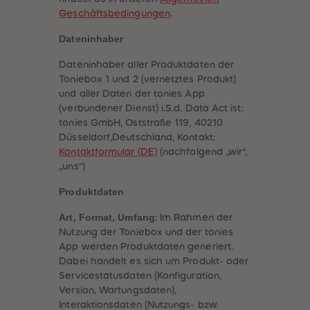
60
60
Geschäftsbedingungen
.
61
61
62
62
63
63
Dateninhaber
64
64
65
65
Dateninhaber aller Produktdaten der
66
66
Toniebox 1 und 2 (vernetztes Produkt)
67
67
68
68
und aller Daten der tonies App
69
69
(verbundener Dienst) i.S.d. Data Act ist:
70
70
tonies GmbH, Oststraße 119, 40210
71
71
72
72
Düsseldorf,Deutschland, Kontakt:
73
73
Kontaktformular (DE)
(nachfolgend „wir“,
74
74
„uns“)
75
75
76
76
Produktdaten
77
77
78
78
79
79
Art, Format, Umfang
: Im Rahmen der
80
80
Nutzung der Toniebox und der tonies
81
81
App werden Produktdaten generiert.
82
82
83
83
Dabei handelt es sich um Produkt- oder
84
84
Servicestatusdaten (Konfiguration,
85
85
Version, Wartungsdaten),
86
86
87
87
Interaktionsdaten (Nutzungs- bzw.