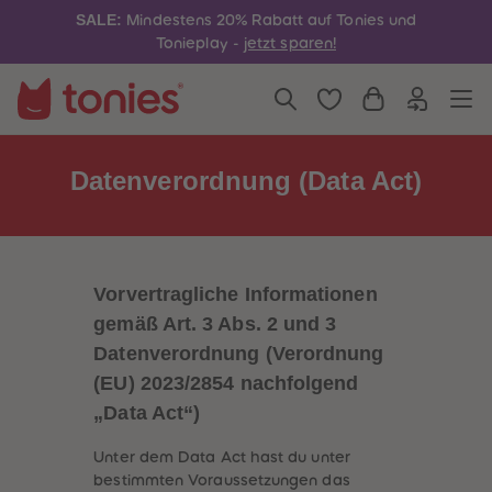
4
4
SALE:
Mindestens 20% Rabatt auf Tonies und
5
5
6
6
Tonieplay -
jetzt sparen!
7
7
8
8
9
9
10
10
11
11
12
12
13
13
Datenverordnung (Data Act)
14
14
15
15
16
16
17
17
18
18
19
19
20
20
Vorvertragliche Informationen
21
21
gemäß Art. 3 Abs. 2 und 3
22
22
23
23
Datenverordnung (Verordnung
24
24
25
25
(EU) 2023/2854 nachfolgend
26
26
27
27
„Data Act“)
28
28
29
29
Unter dem Data Act hast du unter
30
30
31
31
bestimmten Voraussetzungen das