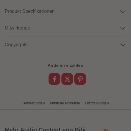
88
88
89
89
90
90
Produkt Spezifikationen
91
91
92
92
93
93
Mitwirkende
94
94
95
95
96
96
97
97
Copyrights
98
98
99
99
99+
99+
Anderen erzählen
Bewertungen
Ähnliche Produkte
Empfehlungen
Mehr
Audio Content von Bibi
alle