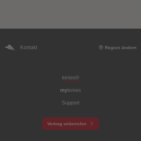
Kontakt
Region ändern
Meta-Navigation Footer
tonies®
my
tonies
Support
Vertrag widerrufen