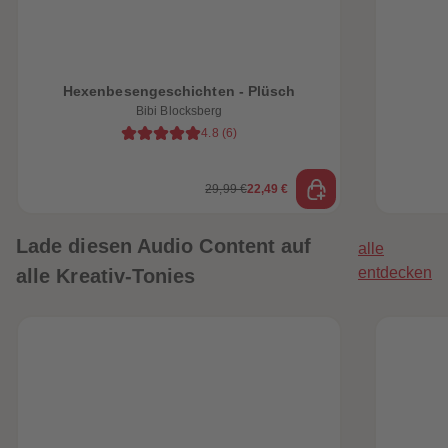
heiten
Hexenbesengeschichten - Plüsch
Bibi Blocksberg
4.8
(
6
)
29,99 €
22,49 €
Lade diesen Audio Content auf
alle
entdecken
alle Kreativ-Tonies