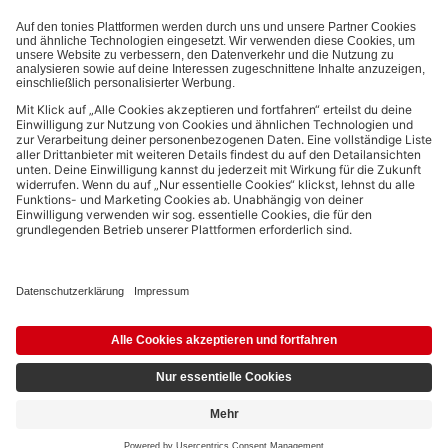
Bezahlmethoden:
Links zu sozialen Netzwerken
© 2026 tonies GmbH
Die Nutzung der Inhalte für Text- und Data-Mining von (generativen) KI
Systemen ist in dem in Ziffer 14.4 der Nutzungsbedingungen genannten
Zusammenhang ausdrücklich vorbehalten und daher verboten.
4,19 €
5,99 €
Ausstehend
inkl. MwSt.