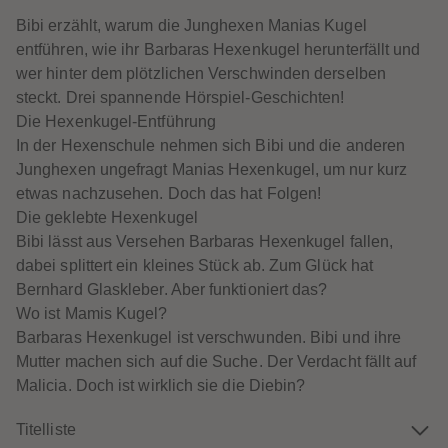
60
60
61
61
Bibi erzählt, warum die Junghexen Manias Kugel
62
62
entführen, wie ihr Barbaras Hexenkugel herunterfällt und
63
63
64
64
wer hinter dem plötzlichen Verschwinden derselben
65
65
steckt. Drei spannende Hörspiel-Geschichten!
66
66
67
67
Die Hexenkugel-Entführung
68
68
In der Hexenschule nehmen sich Bibi und die anderen
69
69
70
70
Junghexen ungefragt Manias Hexenkugel, um nur kurz
71
71
etwas nachzusehen. Doch das hat Folgen!
72
72
73
73
Die geklebte Hexenkugel
74
74
Bibi lässt aus Versehen Barbaras Hexenkugel fallen,
75
75
76
76
dabei splittert ein kleines Stück ab. Zum Glück hat
77
77
Bernhard Glaskleber. Aber funktioniert das?
78
78
79
79
Wo ist Mamis Kugel?
80
80
Barbaras Hexenkugel ist verschwunden. Bibi und ihre
81
81
82
82
Mutter machen sich auf die Suche. Der Verdacht fällt auf
83
83
Malicia. Doch ist wirklich sie die Diebin?
84
84
85
85
86
86
Titelliste
87
87