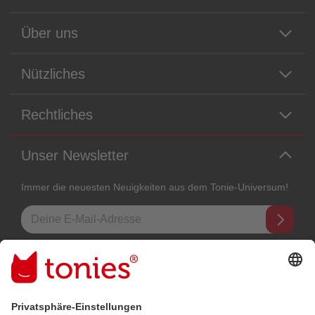
Über uns
Nützliches
Rechtliches
Unser Newsletter
Immer die neuesten Neuigkeiten aus dem Tonie-Universum!
E-Mail-Addresse
Mit dem Absenden abonnierst du unseren E-Mail-Newsletter, der auf
den von dir bereitgestellten Informationen (z.B. Account-informationen)
und den von dir zu Werbezwecken bereitgestellten
Interaktionsinformationen (z.B. Abspielinformationen) basiert. Du
kannst den Newsletter jederzeit kostenlos abbestellen.
Datenschutzbestimmungen
.