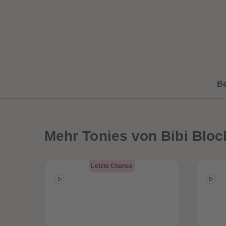
B
Mehr
Tonies von Bibi Bloc
een
Neuheiten
Letzte Chance