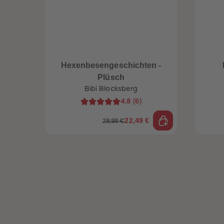
Hexenbesengeschichten -
Plüsch
Bibi Blocksberg
4.8
(
6
)
22,49 €
29,99 €