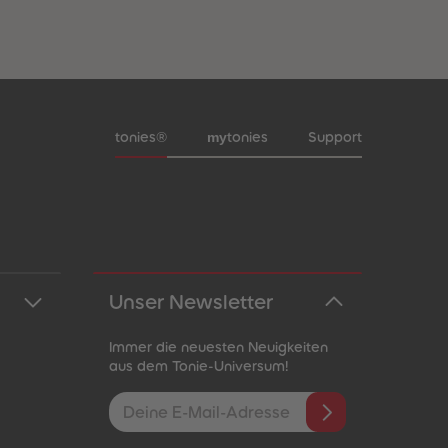
Meta-Navigation Footer
my
tonies®
tonies
Support
Unser Newsletter
Immer die neuesten Neuigkeiten
aus dem Tonie-Universum!
E-Mail-Addresse