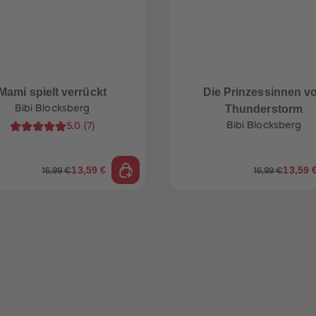
Mami spielt verrückt
Die Prinzessinnen v
Bibi Blocksberg
Thunderstorm
Bibi Blocksberg
5.0
(
7
)
13,59 €
13,59 
16,99 €
16,99 €