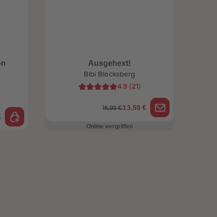
on
Ausgehext!
Bibi Blocksberg
4.9
(
21
)
13,59 €
16,99 €
€
Online vergriffen