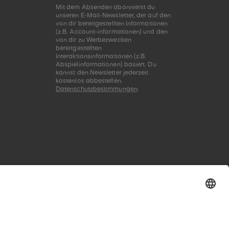
Mit dem Absenden abonnierst du
unseren E-Mail-Newsletter, der auf den
von dir bereitgestellten Informationen
(z.B. Account-informationen) und den
von dir zu Werbezwecken
bereitgestellten
Interaktionsinformationen (z.B.
Abspielinformationen) basiert. Du
kannst den Newsletter jederzeit
kostenlos abbestellen.
Datenschutzbestimmungen
.