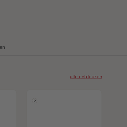
96
96
97
97
98
98
99
99
99+
99+
en
alle entdecken