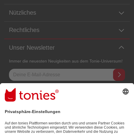
Nützliches
Rechtliches
Unser Newsletter
Immer die neuesten Neuigkeiten aus dem Tonie-Universum!
E-Mail-Addresse
Mit dem Absenden abonnierst du unseren E-Mail-Newsletter, der auf
den von dir bereitgestellten Informationen (z.B. Account-informationen)
und den von dir zu Werbezwecken bereitgestellten
Interaktionsinformationen (z.B. Abspielinformationen) basiert. Du
kannst den Newsletter jederzeit kostenlos abbestellen.
Datenschutzbestimmungen
.