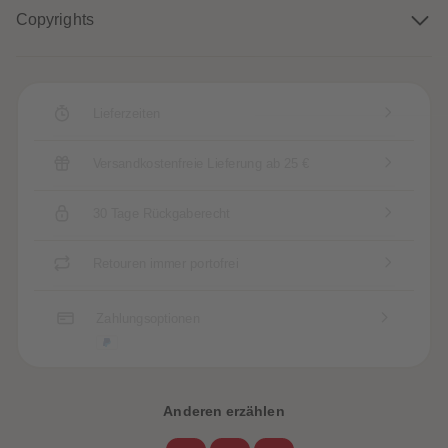
88
88
Copyrights
89
89
90
90
91
91
92
92
93
93
94
94
Lieferzeiten
95
95
96
96
97
97
Versandkostenfreie Lieferung ab 25 €
98
98
99
99
99+
99+
30 Tage Rückgaberecht
Retouren immer portofrei
Zahlungsoptionen
Anderen erzählen