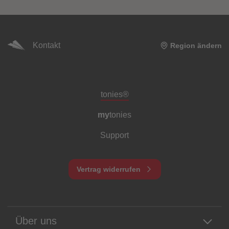
Kontakt
Region ändern
Meta-Navigation Footer
tonies®
my
tonies
Support
Vertrag widerrufen
Über uns