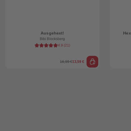
Ausgehext!
Hex
Bibi Blocksberg
4.9
(
21
)
16,99 €
13,59 €