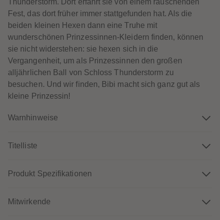
Thunderstorm. Dort erfährt sie von einem rauschenden
60
60
61
61
Fest, das dort früher immer stattgefunden hat. Als die
62
62
beiden kleinen Hexen dann eine Truhe mit
63
63
64
64
wunderschönen Prinzessinnen-Kleidern finden, können
65
65
sie nicht widerstehen: sie hexen sich in die
66
66
67
67
Vergangenheit, um als Prinzessinnen den großen
68
68
alljährlichen Ball von Schloss Thunderstorm zu
69
69
70
70
besuchen. Und wir finden, Bibi macht sich ganz gut als
71
71
kleine Prinzessin!
72
72
73
73
74
74
Warnhinweise
75
75
76
76
77
77
78
78
Titelliste
79
79
80
80
81
81
Produkt Spezifikationen
82
82
83
83
84
84
85
85
Mitwirkende
86
86
87
87