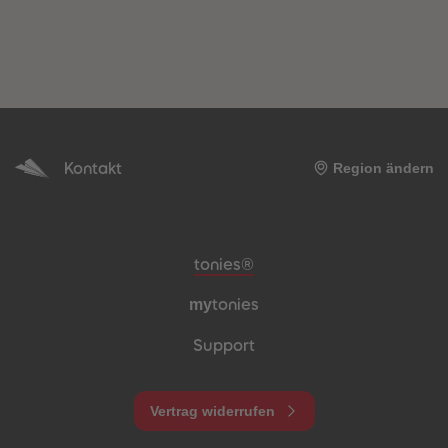
Kontakt
Region ändern
Meta-Navigation Footer
tonies®
my
tonies
Support
Vertrag widerrufen