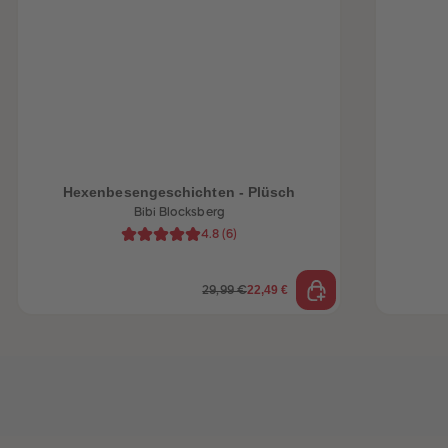
heiten
Hexenbesengeschichten - Plüsch
Bibi Blocksberg
4.8
(
6
)
22,49 €
29,99 €