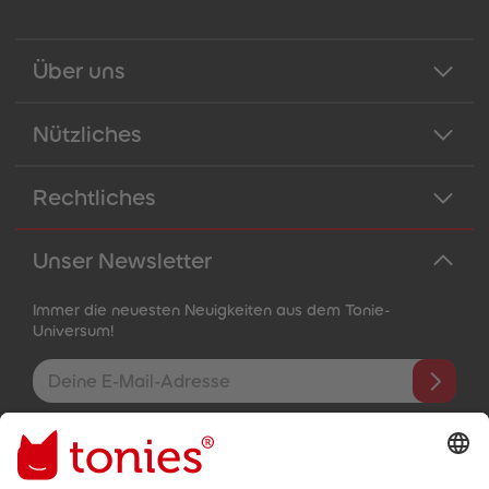
Über uns
Nützliches
Rechtliches
Unser Newsletter
Immer die neuesten Neuigkeiten aus dem Tonie-
Universum!
E-Mail-Addresse
Mit dem Absenden abonnierst du unseren E-Mail-Newsletter, der
auf den von dir bereitgestellten Informationen (z.B. Account-
informationen) und den von dir zu Werbezwecken bereitgestellten
Interaktionsinformationen (z.B. Abspielinformationen) basiert. Du