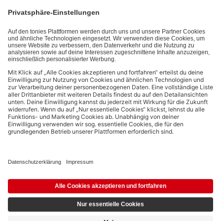
kannst den Newsletter jederzeit kostenlos abbestellen.
Datenschutzbestimmungen
.
Bezahlmethoden:
Links zu sozialen Netzwerken
© 2026 tonies GmbH
Die Nutzung der Inhalte für Text- und Data-Mining von (generativen) KI
Systemen ist in dem in Ziffer 14.4 der Nutzungsbedingungen genannten
Zusammenhang ausdrücklich vorbehalten und daher verboten.