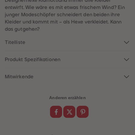
Designerhexe Klamottiana immer alle Kleider
60
60
61
61
entwirft. Wie wäre es mit etwas frischem Wind? Ein
62
62
junger Modeschöpfer schneidert den beiden ihre
63
63
64
64
Kleider und kommt mit – als Hexe verkleidet. Kann
65
65
das gutgehen?
66
66
67
67
68
68
Titelliste
69
69
70
70
71
71
72
72
Produkt Spezifikationen
73
73
74
74
75
75
Mitwirkende
76
76
77
77
78
78
79
79
Anderen erzählen
80
80
81
81
82
82
83
83
84
84
85
85
86
86
87
87