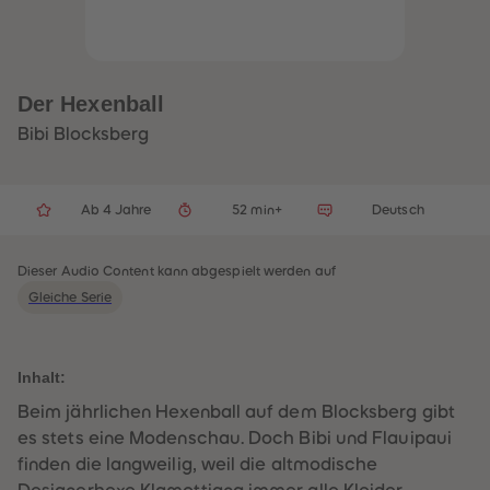
32
32
33
33
34
34
35
35
36
36
37
37
Der Hexenball
38
38
39
39
Bibi Blocksberg
40
40
41
41
42
42
43
43
Ab 4 Jahre
52 min+
Deutsch
44
44
45
45
46
46
47
47
Dieser Audio Content kann abgespielt werden auf
48
48
Gleiche Serie
49
49
50
50
51
51
52
52
53
53
Inhalt:
54
54
55
55
Beim jährlichen Hexenball auf dem Blocksberg gibt
56
56
es stets eine Modenschau. Doch Bibi und Flauipaui
57
57
58
58
finden die langweilig, weil die altmodische
59
59