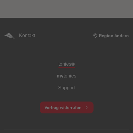
Kontakt
Region ändern
Meta-Navigation Footer
tonies®
my
tonies
Support
Vertrag widerrufen