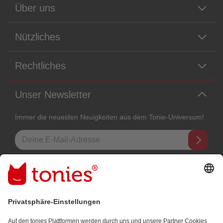
Über uns
Nützliches
Rechtliches
Unser Newsletter
Immer die neuesten Neuigkeiten aus dem Tonie-Universum!
E-Mail-Addresse
Mit dem Absenden abonnierst du unseren E-Mail-Newsletter, der auf
den von dir bereitgestellten Informationen (z.B. Account-informationen)
und den von dir zu Werbezwecken bereitgestellten
Interaktionsinformationen (z.B. Abspielinformationen) basiert. Du
kannst den Newsletter jederzeit kostenlos abbestellen.
Datenschutzbestimmungen
.