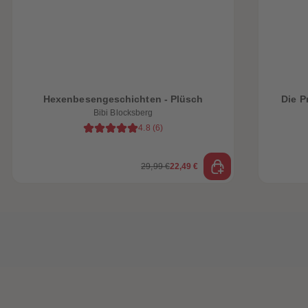
Hexenbesengeschichten - Plüsch
Die P
Bibi Blocksberg
4.8
(
6
)
29,99 €
22,49 €