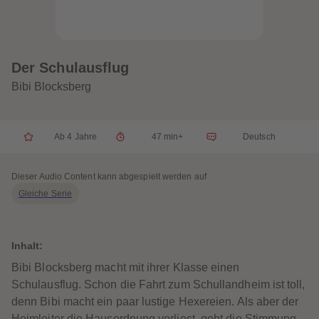
32
32
33
33
34
34
35
35
36
36
37
37
Der Schulausflug
38
38
39
39
Bibi Blocksberg
40
40
41
41
42
42
43
43
Ab 4 Jahre
47 min+
Deutsch
44
44
45
45
46
46
47
47
Dieser Audio Content kann abgespielt werden auf
48
48
Gleiche Serie
49
49
50
50
51
51
52
52
53
53
Inhalt:
54
54
55
55
Bibi Blocksberg macht mit ihrer Klasse einen
56
56
Schulausflug. Schon die Fahrt zum Schullandheim ist toll,
57
57
58
58
denn Bibi macht ein paar lustige Hexereien. Als aber der
59
59
Heimleiter die Hausordnung vorliest, geht die Stimmung