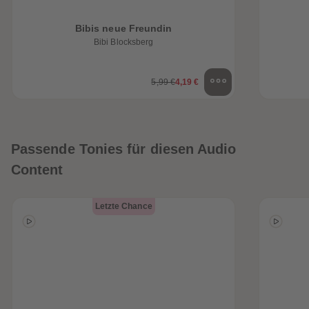
Bibis neue Freundin
Bibi Blocksberg
5,99 €
4,19 €
Passende Tonies für diesen Audio
Content
Letzte Chance
heiten