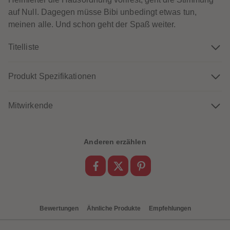
60
60
61
61
auf Null. Dagegen müsse Bibi unbedingt etwas tun,
62
62
meinen alle. Und schon geht der Spaß weiter.
63
63
64
64
65
65
Titelliste
66
66
67
67
68
68
Produkt Spezifikationen
69
69
70
70
71
71
72
72
Mitwirkende
73
73
74
74
75
75
76
76
Anderen erzählen
77
77
78
78
79
79
80
80
81
81
82
82
83
83
84
84
85
85
Bewertungen
Ähnliche Produkte
Empfehlungen
86
86
87
87