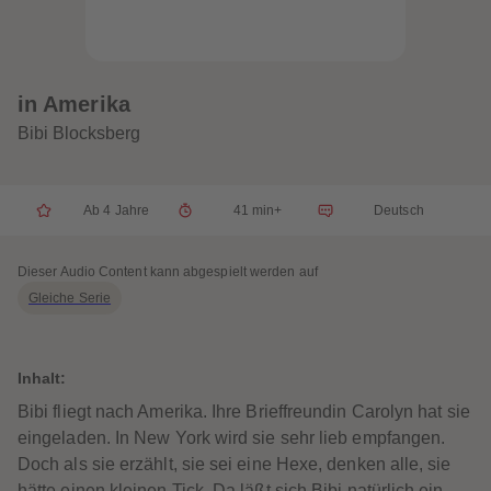
32
32
33
33
34
34
35
35
36
36
37
37
in Amerika
38
38
39
39
Bibi Blocksberg
40
40
41
41
42
42
43
43
Ab 4 Jahre
41 min+
Deutsch
44
44
45
45
46
46
47
47
Dieser Audio Content kann abgespielt werden auf
48
48
Gleiche Serie
49
49
50
50
51
51
52
52
53
53
Inhalt:
54
54
55
55
Bibi fliegt nach Amerika. Ihre Brieffreundin Carolyn hat sie
56
56
eingeladen. In New York wird sie sehr lieb empfangen.
57
57
58
58
Doch als sie erzählt, sie sei eine Hexe, denken alle, sie
59
59
hätte einen kleinen Tick. Da läßt sich Bibi natürlich ein