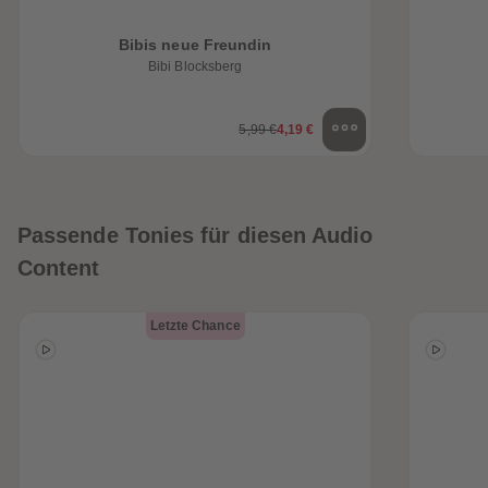
Bibis neue Freundin
Bibi Blocksberg
5,99 €
4,19 €
Passende Tonies für diesen Audio
Content
Letzte Chance
heiten