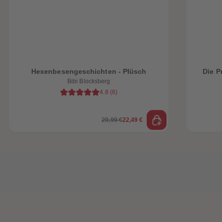
Hexenbesengeschichten - Plüsch
Die P
Bibi Blocksberg
4.8
(
6
)
29,99 €
22,49 €