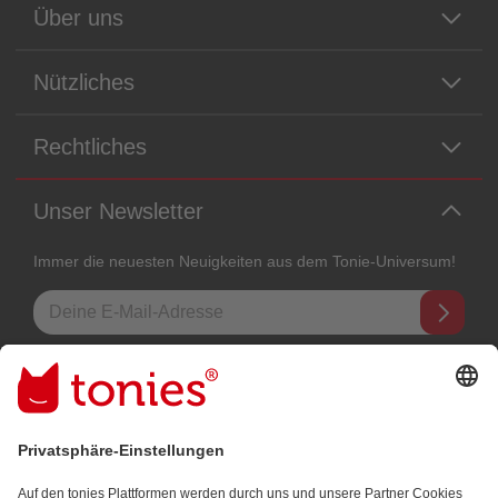
Über uns
Nützliches
Rechtliches
Unser Newsletter
Immer die neuesten Neuigkeiten aus dem Tonie-Universum!
E-Mail-Addresse
Mit dem Absenden abonnierst du unseren E-Mail-Newsletter, der auf
den von dir bereitgestellten Informationen (z.B. Account-informationen)
und den von dir zu Werbezwecken bereitgestellten
Interaktionsinformationen (z.B. Abspielinformationen) basiert. Du
kannst den Newsletter jederzeit kostenlos abbestellen.
Datenschutzbestimmungen
.