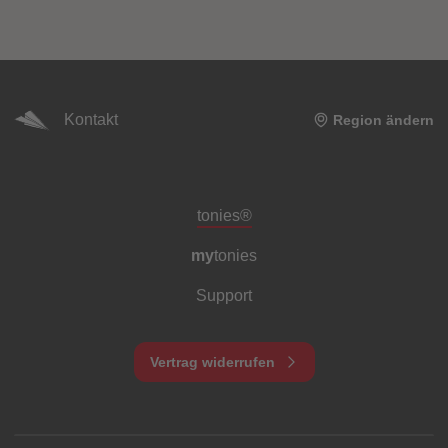
Kontakt
Region ändern
Meta-Navigation Footer
tonies®
my
tonies
Support
Vertrag widerrufen