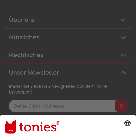
Über uns
Nützliches
Rechtliches
Unser Newsletter
Immer die neuesten Neuigkeiten aus dem Tonie-
Universum!
E-Mail-Addresse
Mit dem Absenden abonnierst du unseren E-Mail-Newsletter, der
auf den von dir bereitgestellten Informationen (z.B. Account-
informationen) und den von dir zu Werbezwecken bereitgestellten
Interaktionsinformationen (z.B. Abspielinformationen) basiert. Du