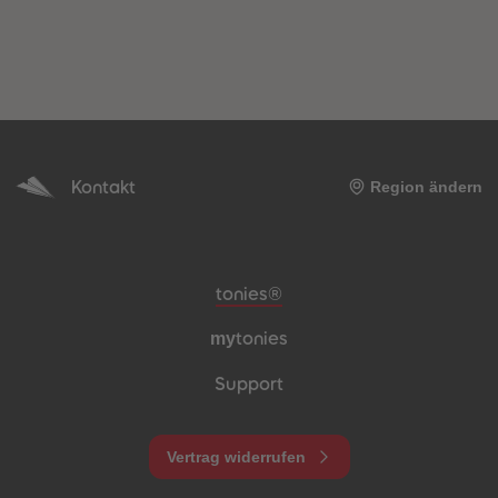
Kontakt
Region ändern
Meta-Navigation Footer
tonies®
my
tonies
Support
Vertrag widerrufen