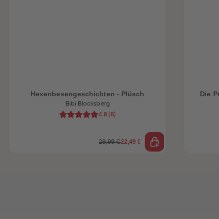
heiten
Hexenbesengeschichten - Plüsch
Die P
Bibi Blocksberg
4.8
(
6
)
22,49 €
29,99 €