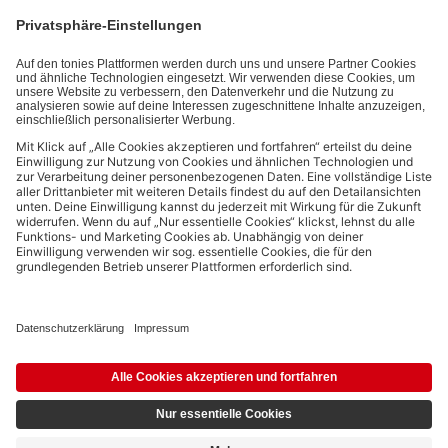
kannst den Newsletter jederzeit kostenlos abbestellen.
Datenschutzbestimmungen
.
Bezahlmethoden:
Links zu sozialen Netzwerken
© 2026 tonies GmbH
Die Nutzung der Inhalte für Text- und Data-Mining von (generativen) KI
Systemen ist in dem in Ziffer 14.4 der Nutzungsbedingungen genannten
Zusammenhang ausdrücklich vorbehalten und daher verboten.