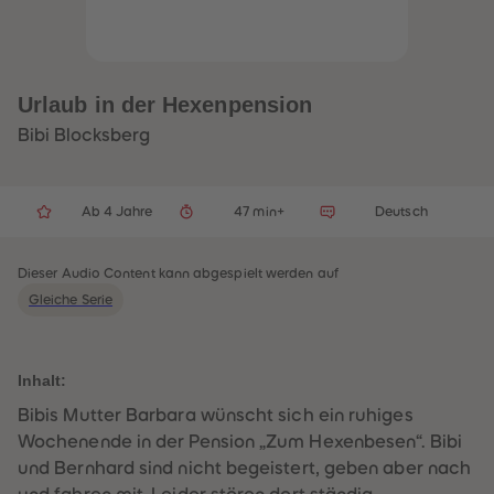
32
32
33
33
34
34
35
35
36
36
37
37
Urlaub in der Hexenpension
38
38
39
39
Bibi Blocksberg
40
40
41
41
42
42
43
43
Ab 4 Jahre
47 min+
Deutsch
44
44
45
45
46
46
47
47
Dieser Audio Content kann abgespielt werden auf
48
48
Gleiche Serie
49
49
50
50
51
51
52
52
53
53
Inhalt:
54
54
55
55
Bibis Mutter Barbara wünscht sich ein ruhiges
56
56
Wochenende in der Pension „Zum Hexenbesen“. Bibi
57
57
58
58
und Bernhard sind nicht begeistert, geben aber nach
59
59