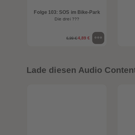
Folge 103: SOS im Bike-Park
Die drei ???
4,89 €
6,99 €
Lade diesen Audio Content 
een
Neuheiten