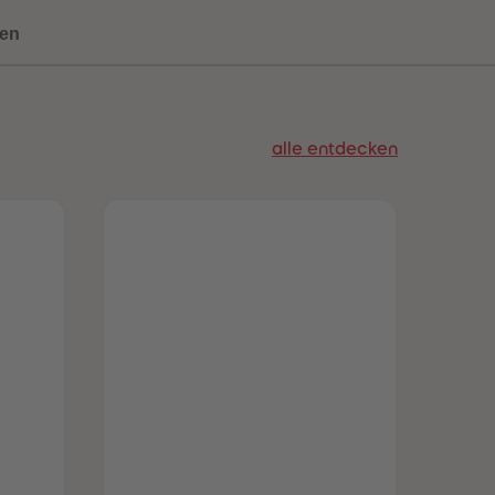
73
73
74
74
en
75
75
76
76
77
77
78
78
79
79
alle entdecken
80
80
81
81
82
82
83
83
84
84
85
85
86
86
87
87
88
88
89
89
90
90
91
91
92
92
93
93
94
94
95
95