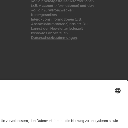
von dir bereitgestellten Informationen
(z.B. Account-informationen) und den
von dir zu Werbezwecken
bereitgestellten
Interaktionsinformationen (z.B.
Abspielinformationen) basiert. Du
kannst den Newsletter jederzeit
kostenlos abbestellen.
Datenschutzbestimmungen
.