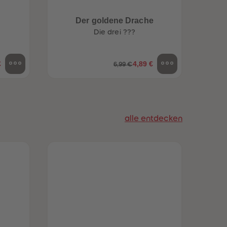
96
96
97
97
Der goldene Drache
98
98
Die drei ???
99
99
99+
99+
€
4,89 €
6,99 €
alle entdecken