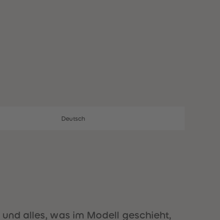
28
28
29
29
30
30
31
31
32
32
33
33
34
34
35
35
36
36
37
37
38
38
39
39
40
40
Deutsch
41
41
42
42
43
43
44
44
45
45
46
46
47
47
48
48
49
49
 und alles, was im Modell geschieht,
50
50