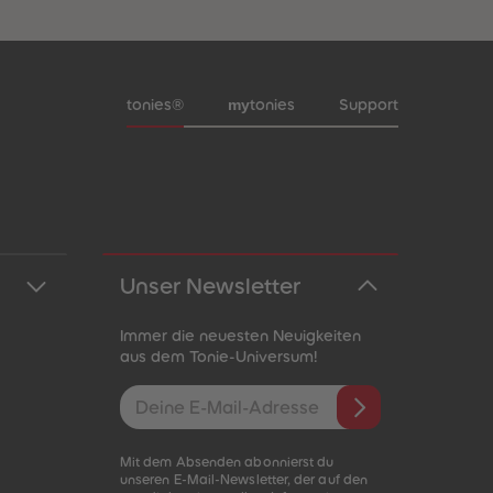
Meta-Navigation Footer
my
tonies®
tonies
Support
Unser Newsletter
Immer die neuesten Neuigkeiten
aus dem Tonie-Universum!
E-Mail-Addresse
Mit dem Absenden abonnierst du
unseren E-Mail-Newsletter, der auf den