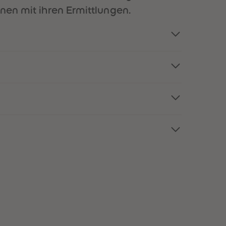
51
51
nen mit ihren Ermittlungen.
52
52
53
53
54
54
55
55
56
56
57
57
58
58
59
59
60
60
61
61
62
62
63
63
64
64
65
65
66
66
67
67
68
68
69
69
70
70
71
71
72
72