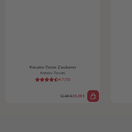
heiten
Kreativ-Tonie Zauberer
Kreativ-Tonies
4.7
(
13
)
10,39 €
12,99 €