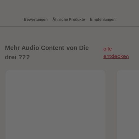
88
88
89
89
90
90
91
91
Bewertungen
Ähnliche Produkte
Empfehlungen
92
92
93
93
94
94
95
95
96
96
97
97
Mehr
Audio Content von Die
alle
98
98
99
99
drei ???
entdecken
99+
99+