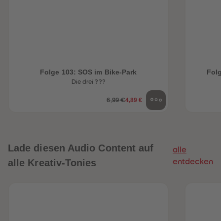
Folge 103: SOS im Bike-Park
Folg
Die drei ???
4,89 €
6,99 €
Lade diesen Audio Content auf
alle
alle Kreativ-Tonies
entdecken