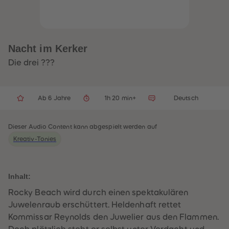
32
32
33
33
34
34
35
35
36
36
37
37
Nacht im Kerker
38
38
39
39
Die drei ???
40
40
41
41
42
42
43
43
Ab 6 Jahre
1h 20 min+
Deutsch
44
44
45
45
46
46
47
47
Dieser Audio Content kann abgespielt werden auf
48
48
Kreativ-Tonies
49
49
50
50
51
51
52
52
53
53
Inhalt:
54
54
55
55
Rocky Beach wird durch einen spektakulären
56
56
Juwelenraub erschüttert. Heldenhaft rettet
57
57
58
58
Kommissar Reynolds den Juwelier aus den Flammen.
59
59