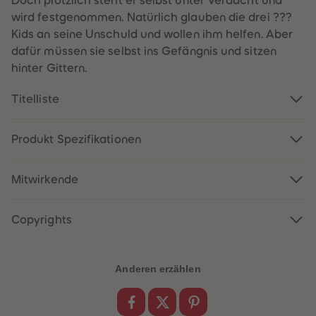
Doch plötzlich steht er selbst unter Verdacht und
60
60
61
61
wird festgenommen. Natürlich glauben die drei ???
62
62
Kids an seine Unschuld und wollen ihm helfen. Aber
63
63
64
64
dafür müssen sie selbst ins Gefängnis und sitzen
65
65
hinter Gittern.
66
66
67
67
68
68
Titelliste
69
69
70
70
71
71
72
72
Produkt Spezifikationen
73
73
74
74
75
75
Mitwirkende
76
76
77
77
78
78
79
79
Copyrights
80
80
81
81
82
82
83
83
Anderen erzählen
84
84
85
85
86
86
87
87