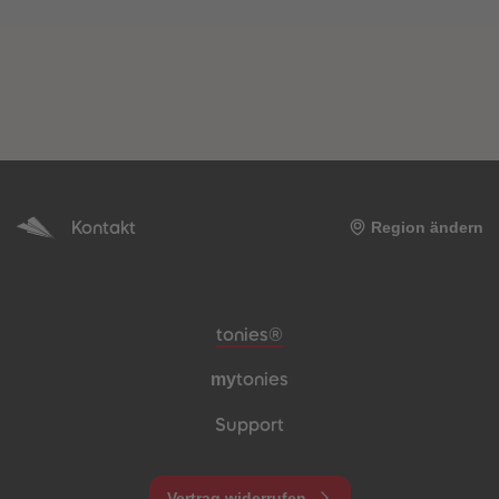
Kontakt
Region ändern
Meta-Navigation Footer
tonies®
my
tonies
Support
Vertrag widerrufen