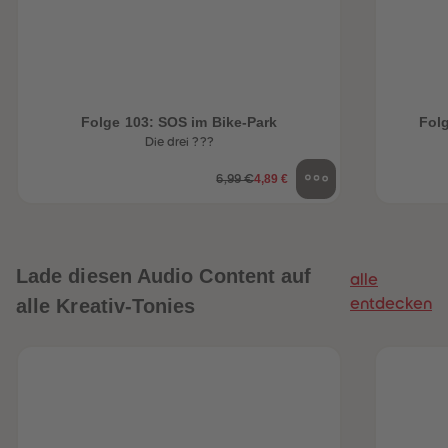
Folge 103: SOS im Bike-Park
Folg
Die drei ???
4,89 €
6,99 €
Lade diesen Audio Content auf
alle
alle Kreativ-Tonies
entdecken