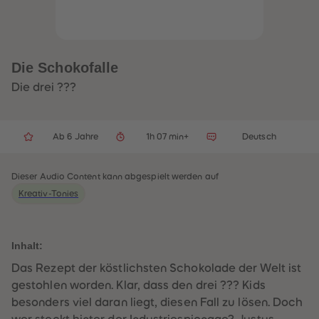
32
32
33
33
34
34
35
35
36
36
37
37
Die Schokofalle
38
38
39
39
Die drei ???
40
40
41
41
42
42
43
43
Ab 6 Jahre
1h 07 min+
Deutsch
44
44
45
45
46
46
47
47
Dieser Audio Content kann abgespielt werden auf
48
48
Kreativ-Tonies
49
49
50
50
51
51
52
52
53
53
Inhalt:
54
54
55
55
Das Rezept der köstlichsten Schokolade der Welt ist
56
56
gestohlen worden. Klar, dass den drei ??? Kids
57
57
58
58
besonders viel daran liegt, diesen Fall zu lösen. Doch
59
59