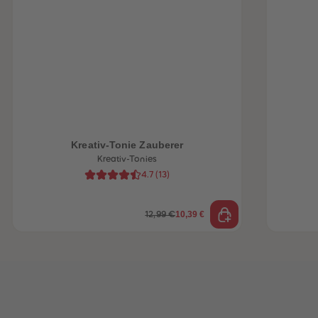
heiten
Kreativ-Tonie Zauberer
Kreativ-Tonies
4.7
(
13
)
10,39 €
12,99 €