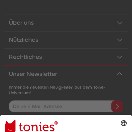
Über uns
Nützliches
Rechtliches
Unser Newsletter
Immer die neuesten Neuigkeiten aus dem Tonie-
Universum!
E-Mail-Addresse
Mit dem Absenden abonnierst du unseren E-Mail-Newsletter, der
auf den von dir bereitgestellten Informationen (z.B. Account-
informationen) und den von dir zu Werbezwecken bereitgestellten