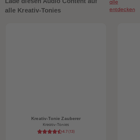
Lade diesen Audio Content auf
alle
alle Kreativ-Tonies
entdecken
heiten
Kreativ-Tonie Zauberer
Kreativ-Tonies
4.7
(
13
)