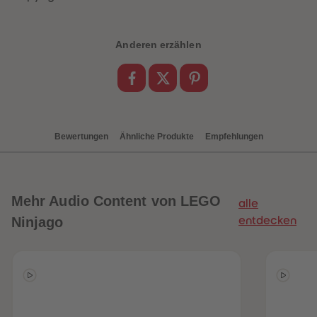
89
89
90
90
91
91
92
92
Anderen erzählen
93
93
94
94
95
95
96
96
97
97
98
98
99
99
99+
99+
Bewertungen
Ähnliche Produkte
Empfehlungen
Mehr
Audio Content von LEGO
alle
Ninjago
entdecken