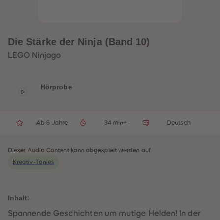
33
33
34
34
35
35
36
36
37
37
Die Stärke der Ninja (Band 10)
38
38
39
39
LEGO Ninjago
40
40
41
41
42
42
43
43
Hörprobe
44
44
45
45
46
46
47
47
48
48
Ab 6 Jahre
34 min+
Deutsch
49
49
50
50
51
51
Dieser Audio Content kann abgespielt werden auf
52
52
53
53
Kreativ-Tonies
54
54
55
55
56
56
57
57
Inhalt:
58
58
59
59
Spannende Geschichten um mutige Helden! In der
60
60