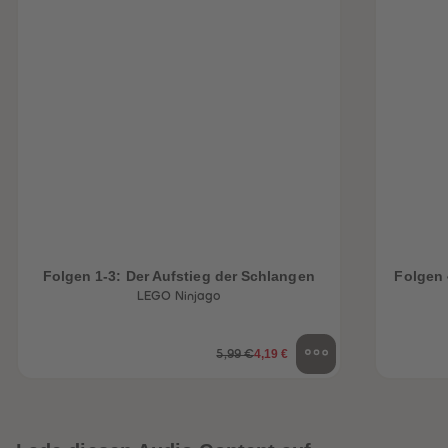
Folgen 1-3: Der Aufstieg der Schlangen
Folgen 
LEGO Ninjago
4,19 €
5,99 €