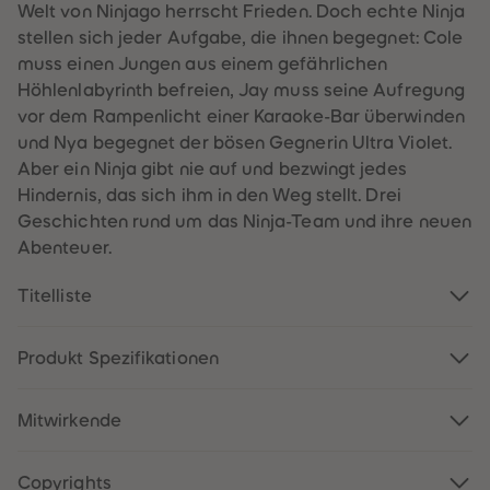
Welt von Ninjago herrscht Frieden. Doch echte Ninja
61
61
62
62
stellen sich jeder Aufgabe, die ihnen begegnet: Cole
63
63
muss einen Jungen aus einem gefährlichen
64
64
65
65
Höhlenlabyrinth befreien, Jay muss seine Aufregung
66
66
vor dem Rampenlicht einer Karaoke-Bar überwinden
67
67
68
68
und Nya begegnet der bösen Gegnerin Ultra Violet.
69
69
Aber ein Ninja gibt nie auf und bezwingt jedes
70
70
71
71
Hindernis, das sich ihm in den Weg stellt. Drei
72
72
Geschichten rund um das Ninja-Team und ihre neuen
73
73
74
74
Abenteuer.
75
75
76
76
77
77
Titelliste
78
78
79
79
80
80
Produkt Spezifikationen
81
81
82
82
83
83
84
84
Mitwirkende
85
85
86
86
87
87
Copyrights
88
88