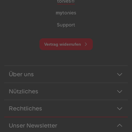
Meta-Navigation Footer
tonies®
my
tonies
Support
Vertrag widerrufen
Über uns
Nützliches
Rechtliches
Unser Newsletter